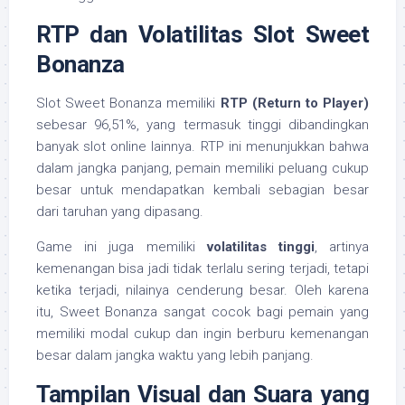
RTP dan Volatilitas Slot Sweet
Bonanza
Slot Sweet Bonanza memiliki
RTP (Return to Player)
sebesar 96,51%, yang termasuk tinggi dibandingkan
banyak slot online lainnya. RTP ini menunjukkan bahwa
dalam jangka panjang, pemain memiliki peluang cukup
besar untuk mendapatkan kembali sebagian besar
dari taruhan yang dipasang.
Game ini juga memiliki
volatilitas tinggi
, artinya
kemenangan bisa jadi tidak terlalu sering terjadi, tetapi
ketika terjadi, nilainya cenderung besar. Oleh karena
itu, Sweet Bonanza sangat cocok bagi pemain yang
memiliki modal cukup dan ingin berburu kemenangan
besar dalam jangka waktu yang lebih panjang.
Tampilan Visual dan Suara yang