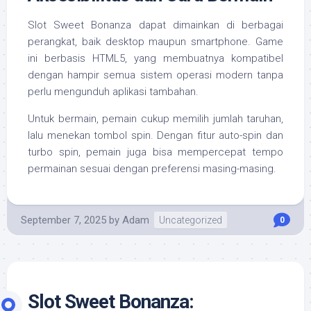
Slot Sweet Bonanza dapat dimainkan di berbagai
perangkat, baik desktop maupun smartphone. Game
ini berbasis HTML5, yang membuatnya kompatibel
dengan hampir semua sistem operasi modern tanpa
perlu mengunduh aplikasi tambahan.
Untuk bermain, pemain cukup memilih jumlah taruhan,
lalu menekan tombol spin. Dengan fitur auto-spin dan
turbo spin, pemain juga bisa mempercepat tempo
permainan sesuai dengan preferensi masing-masing.
September 7, 2025
by
Adam
Uncategorized
0
Slot Sweet Bonanza: