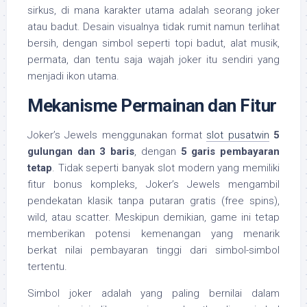
sirkus, di mana karakter utama adalah seorang joker
atau badut. Desain visualnya tidak rumit namun terlihat
bersih, dengan simbol seperti topi badut, alat musik,
permata, dan tentu saja wajah joker itu sendiri yang
menjadi ikon utama.
Mekanisme Permainan dan Fitur
Joker’s Jewels menggunakan format
slot pusatwin
5
gulungan dan 3 baris
, dengan
5 garis pembayaran
tetap
. Tidak seperti banyak slot modern yang memiliki
fitur bonus kompleks, Joker’s Jewels mengambil
pendekatan klasik tanpa putaran gratis (free spins),
wild, atau scatter. Meskipun demikian, game ini tetap
memberikan potensi kemenangan yang menarik
berkat nilai pembayaran tinggi dari simbol-simbol
tertentu.
Simbol joker adalah yang paling bernilai dalam