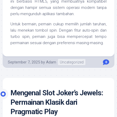
ini berbasis HTML5, yang membuatnya kompatibel
dengan hampir semua sistem operasi modern tanpa
perlu mengunduh aplikasi tambahan.
Untuk bermain, pemain cukup memilih jumlah taruhan,
lalu menekan tombol spin. Dengan fitur auto-spin dan
turbo spin, pemain juga bisa mempercepat tempo
permainan sesuai dengan preferensi masing-masing.
September 7, 2025
by
Adam
Uncategorized
0
Mengenal Slot Joker’s Jewels:
Permainan Klasik dari
Pragmatic Play