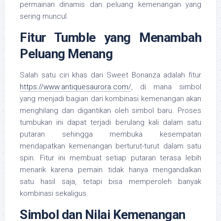
permainan dinamis dan peluang kemenangan yang
sering muncul.
Fitur Tumble yang Menambah
Peluang Menang
Salah satu ciri khas dari Sweet Bonanza adalah fitur
https://www.antiquesaurora.com/
, di mana simbol
yang menjadi bagian dari kombinasi kemenangan akan
menghilang dan digantikan oleh simbol baru. Proses
tumbukan ini dapat terjadi berulang kali dalam satu
putaran sehingga membuka kesempatan
mendapatkan kemenangan berturut-turut dalam satu
spin. Fitur ini membuat setiap putaran terasa lebih
menarik karena pemain tidak hanya mengandalkan
satu hasil saja, tetapi bisa memperoleh banyak
kombinasi sekaligus.
Simbol dan Nilai Kemenangan