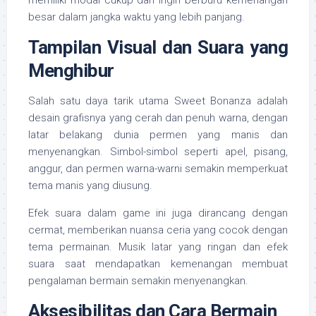
memiliki modal cukup dan ingin berburu kemenangan
besar dalam jangka waktu yang lebih panjang.
Tampilan Visual dan Suara yang
Menghibur
Salah satu daya tarik utama Sweet Bonanza adalah
desain grafisnya yang cerah dan penuh warna, dengan
latar belakang dunia permen yang manis dan
menyenangkan. Simbol-simbol seperti apel, pisang,
anggur, dan permen warna-warni semakin memperkuat
tema manis yang diusung.
Efek suara dalam game ini juga dirancang dengan
cermat, memberikan nuansa ceria yang cocok dengan
tema permainan. Musik latar yang ringan dan efek
suara saat mendapatkan kemenangan membuat
pengalaman bermain semakin menyenangkan.
Aksesibilitas dan Cara Bermain