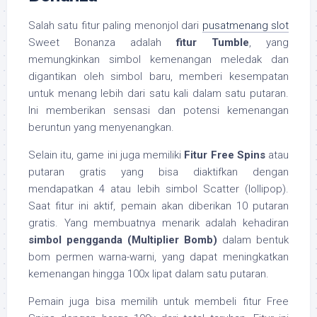
Salah satu fitur paling menonjol dari
pusatmenang slot
Sweet Bonanza adalah
fitur Tumble
, yang
memungkinkan simbol kemenangan meledak dan
digantikan oleh simbol baru, memberi kesempatan
untuk menang lebih dari satu kali dalam satu putaran.
Ini memberikan sensasi dan potensi kemenangan
beruntun yang menyenangkan.
Selain itu, game ini juga memiliki
Fitur Free Spins
atau
putaran gratis yang bisa diaktifkan dengan
mendapatkan 4 atau lebih simbol Scatter (lollipop).
Saat fitur ini aktif, pemain akan diberikan 10 putaran
gratis. Yang membuatnya menarik adalah kehadiran
simbol pengganda (Multiplier Bomb)
dalam bentuk
bom permen warna-warni, yang dapat meningkatkan
kemenangan hingga 100x lipat dalam satu putaran.
Pemain juga bisa memilih untuk membeli fitur Free