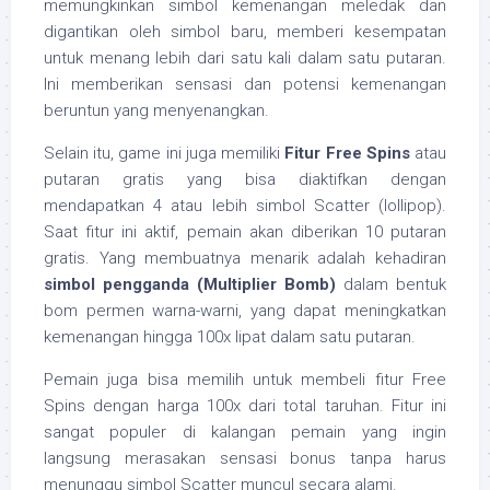
memungkinkan simbol kemenangan meledak dan
digantikan oleh simbol baru, memberi kesempatan
untuk menang lebih dari satu kali dalam satu putaran.
Ini memberikan sensasi dan potensi kemenangan
beruntun yang menyenangkan.
Selain itu, game ini juga memiliki
Fitur Free Spins
atau
putaran gratis yang bisa diaktifkan dengan
mendapatkan 4 atau lebih simbol Scatter (lollipop).
Saat fitur ini aktif, pemain akan diberikan 10 putaran
gratis. Yang membuatnya menarik adalah kehadiran
simbol pengganda (Multiplier Bomb)
dalam bentuk
bom permen warna-warni, yang dapat meningkatkan
kemenangan hingga 100x lipat dalam satu putaran.
Pemain juga bisa memilih untuk membeli fitur Free
Spins dengan harga 100x dari total taruhan. Fitur ini
sangat populer di kalangan pemain yang ingin
langsung merasakan sensasi bonus tanpa harus
menunggu simbol Scatter muncul secara alami.