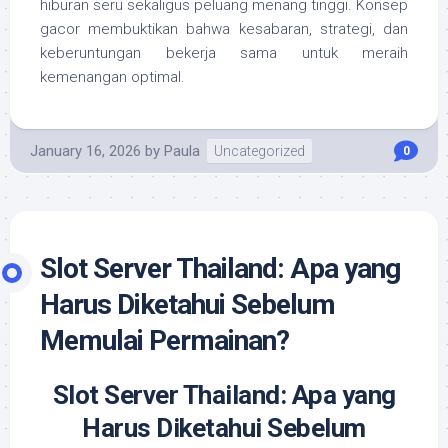
hiburan seru sekaligus peluang menang tinggi. Konsep
gacor membuktikan bahwa kesabaran, strategi, dan
keberuntungan bekerja sama untuk meraih
kemenangan optimal.
January 16, 2026
by
Paula
Uncategorized
0
Slot Server Thailand: Apa yang
Harus Diketahui Sebelum
Memulai Permainan?
Slot Server Thailand: Apa yang
Harus Diketahui Sebelum