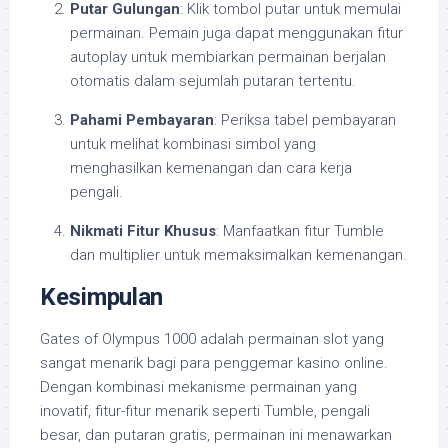
Putar Gulungan
: Klik tombol putar untuk memulai
permainan. Pemain juga dapat menggunakan fitur
autoplay untuk membiarkan permainan berjalan
otomatis dalam sejumlah putaran tertentu.
Pahami Pembayaran
: Periksa tabel pembayaran
untuk melihat kombinasi simbol yang
menghasilkan kemenangan dan cara kerja
pengali.
Nikmati Fitur Khusus
: Manfaatkan fitur Tumble
dan multiplier untuk memaksimalkan kemenangan.
Kesimpulan
Gates of Olympus 1000 adalah permainan slot yang
sangat menarik bagi para penggemar kasino online.
Dengan kombinasi mekanisme permainan yang
inovatif, fitur-fitur menarik seperti Tumble, pengali
besar, dan putaran gratis, permainan ini menawarkan