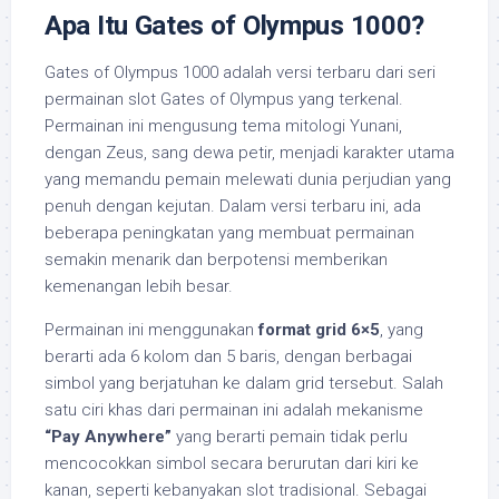
Apa Itu Gates of Olympus 1000?
Gates of Olympus 1000 adalah versi terbaru dari seri
permainan slot Gates of Olympus yang terkenal.
Permainan ini mengusung tema mitologi Yunani,
dengan Zeus, sang dewa petir, menjadi karakter utama
yang memandu pemain melewati dunia perjudian yang
penuh dengan kejutan. Dalam versi terbaru ini, ada
beberapa peningkatan yang membuat permainan
semakin menarik dan berpotensi memberikan
kemenangan lebih besar.
Permainan ini menggunakan
format grid 6×5
, yang
berarti ada 6 kolom dan 5 baris, dengan berbagai
simbol yang berjatuhan ke dalam grid tersebut. Salah
satu ciri khas dari permainan ini adalah mekanisme
“Pay Anywhere”
yang berarti pemain tidak perlu
mencocokkan simbol secara berurutan dari kiri ke
kanan, seperti kebanyakan slot tradisional. Sebagai