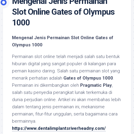
Mengenal Jenis Permainan
Slot Online Gates of Olympus
1000
Mengenal Jenis Permainan Slot Online Gates of
Olympus 1000
Permainan slot online telah menjadi salah satu bentuk
hiburan digital yang sangat populer di kalangan para
pemain kasino daring. Salah satu permainan slot yang
menarik perhatian adalah
Gates of Olympus 1000
.
Permainan ini dikembangkan oleh
Pragmatic Play
,
salah satu penyedia perangkat lunak terkemuka di
dunia perjudian online. Artikel ini akan membahas lebih
dalam tentang jenis permainan ini, mekanisme
permainan, fitur-fitur unggulan, serta bagaimana cara
bermainnya.
https://www.dentalimplantsriverheadny.com/