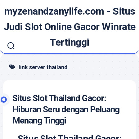
Skip
myzenandzanylife.com - Situs
to
content
Judi Slot Online Gacor Winrate
Tertinggi
link server thailand
Situs Slot Thailand Gacor:
Hiburan Seru dengan Peluang
Menang Tinggi
Situs Slot Thailand Gacor: