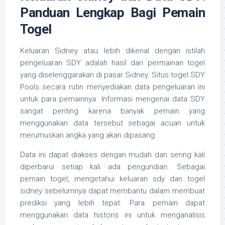
Panduan Lengkap Bagi Pemain
Togel
Keluaran Sidney atau lebih dikenal dengan istilah
pengeluaran SDY adalah hasil dari permainan togel
yang diselenggarakan di pasar Sidney. Situs togel SDY
Pools secara rutin menyediakan data pengeluaran ini
untuk para pemainnya. Informasi mengenai data SDY
sangat penting karena banyak pemain yang
menggunakan data tersebut sebagai acuan untuk
merumuskan angka yang akan dipasang.
Data ini dapat diakses dengan mudah dan sering kali
diperbarui setiap kali ada pengundian. Sebagai
pemain togel, mengetahui keluaran sdy dan togel
sidney sebelumnya dapat membantu dalam membuat
prediksi yang lebih tepat. Para pemain dapat
menggunakan data historis ini untuk menganalisis