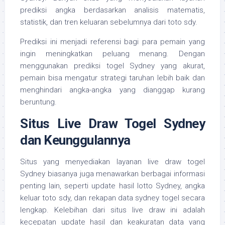
prediksi angka berdasarkan analisis matematis,
statistik, dan tren keluaran sebelumnya dari toto sdy.
Prediksi ini menjadi referensi bagi para pemain yang
ingin meningkatkan peluang menang. Dengan
menggunakan prediksi togel Sydney yang akurat,
pemain bisa mengatur strategi taruhan lebih baik dan
menghindari angka-angka yang dianggap kurang
beruntung.
Situs Live Draw Togel Sydney
dan Keunggulannya
Situs yang menyediakan layanan live draw togel
Sydney biasanya juga menawarkan berbagai informasi
penting lain, seperti update hasil lotto Sydney, angka
keluar toto sdy, dan rekapan data sydney togel secara
lengkap. Kelebihan dari situs live draw ini adalah
kecepatan update hasil dan keakuratan data yang