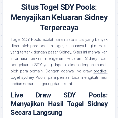
Situs Togel SDY Pools:
Menyajikan Keluaran Sidney
Terpercaya
Togel SDY Pools adalah salah satu situs yang banyak
dicari oleh para pecinta togel, khususnya bagi mereka
yang tertarik dengan pasar Sidney. Situs ini menyajikan
informasi terkini mengenai keluaran Sidney dan
pengeluaran SDY yang dapat diakses dengan mudah
oleh para pemain. Dengan adanya live draw
prediksi
togel sydney
Pools, para pemain bisa mengikuti hasil
undian secara langsung dan akurat.
Live Draw SDY Pools:
Menyajikan Hasil Togel Sidney
Secara Langsung