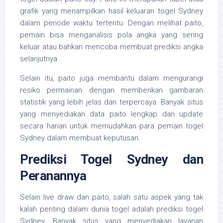
grafik yang menampilkan hasil keluaran togel Sydney
dalam periode waktu tertentu. Dengan melihat paito,
pemain bisa menganalisis pola angka yang sering
keluar atau bahkan mencoba membuat prediksi angka
selanjutnya.
Selain itu, paito juga membantu dalam mengurangi
resiko permainan dengan memberikan gambaran
statistik yang lebih jelas dan terpercaya. Banyak situs
yang menyediakan data paito lengkap dan update
secara harian untuk memudahkan para pemain togel
Sydney dalam membuat keputusan.
Prediksi Togel Sydney dan
Peranannya
Selain live draw dan paito, salah satu aspek yang tak
kalah penting dalam dunia togel adalah prediksi togel
Sydney. Banyak situs yang menyediakan layanan