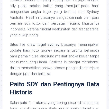
Sydney pools atau yang sering disebut juga dengan
sdy pools adalah istilah yang merujuk pada hasil
pengundian angka togel yang berasal dari Sydney,
Australia. Hasil ini biasanya sangat diminati oleh para
pemain sdy lotto dari berbagai negara, khususnya
Indonesia, karena tingkat keakuratan dan transparansi
yang cukup tinggi.
Situs live draw
togel sydney
biasanya menampilkan
update hasil toto Sidney secara langsung, sehingga
para pemain bisa langsung melihat angka keluar tanpa
harus menunggu lama. Fasilitas ini sangat membantu
dalam memastikan bahwa proses pengundian berjalan
dengan jujur dan terbuka.
Paito SDY dan Pentingnya Data
Historis
Salah satu fitur utama yang sering dicari di situs-situs
togel adalah paito sdy. Paito ini merupakan tabel atau