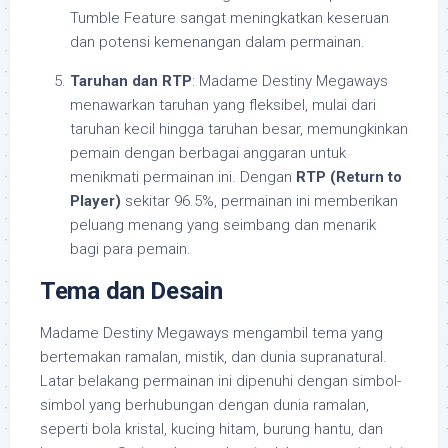
Tumble Feature sangat meningkatkan keseruan
dan potensi kemenangan dalam permainan.
Taruhan dan RTP
: Madame Destiny Megaways
menawarkan taruhan yang fleksibel, mulai dari
taruhan kecil hingga taruhan besar, memungkinkan
pemain dengan berbagai anggaran untuk
menikmati permainan ini. Dengan
RTP (Return to
Player)
sekitar 96.5%, permainan ini memberikan
peluang menang yang seimbang dan menarik
bagi para pemain.
Tema dan Desain
Madame Destiny Megaways mengambil tema yang
bertemakan ramalan, mistik, dan dunia supranatural.
Latar belakang permainan ini dipenuhi dengan simbol-
simbol yang berhubungan dengan dunia ramalan,
seperti bola kristal, kucing hitam, burung hantu, dan