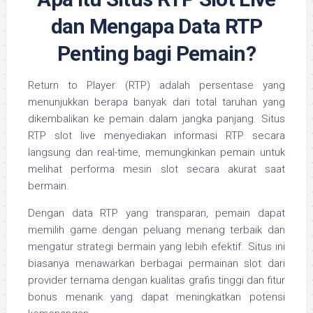
dan Mengapa Data RTP
Penting bagi Pemain?
Return to Player (RTP) adalah persentase yang
menunjukkan berapa banyak dari total taruhan yang
dikembalikan ke pemain dalam jangka panjang. Situs
RTP slot live menyediakan informasi RTP secara
langsung dan real-time, memungkinkan pemain untuk
melihat performa mesin slot secara akurat saat
bermain.
Dengan data RTP yang transparan, pemain dapat
memilih game dengan peluang menang terbaik dan
mengatur strategi bermain yang lebih efektif. Situs ini
biasanya menawarkan berbagai permainan slot dari
provider ternama dengan kualitas grafis tinggi dan fitur
bonus menarik yang dapat meningkatkan potensi