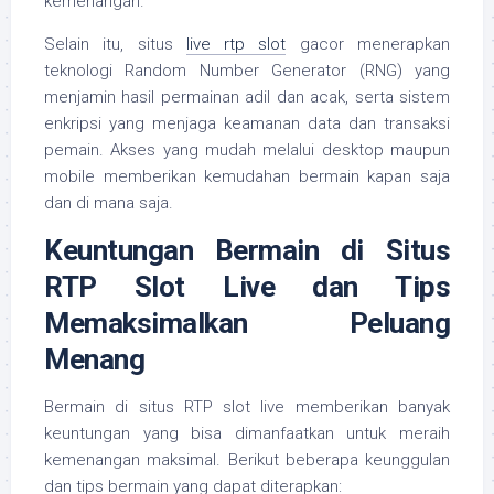
kemenangan.
Selain itu, situs
live rtp slot
gacor menerapkan
teknologi Random Number Generator (RNG) yang
menjamin hasil permainan adil dan acak, serta sistem
enkripsi yang menjaga keamanan data dan transaksi
pemain. Akses yang mudah melalui desktop maupun
mobile memberikan kemudahan bermain kapan saja
dan di mana saja.
Keuntungan Bermain di Situs
RTP Slot Live dan Tips
Memaksimalkan Peluang
Menang
Bermain di situs RTP slot live memberikan banyak
keuntungan yang bisa dimanfaatkan untuk meraih
kemenangan maksimal. Berikut beberapa keunggulan
dan tips bermain yang dapat diterapkan: