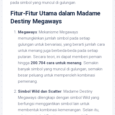
pada simbol yang muncul di gulungan.
Fitur-Fitur Utama dalam Madame
Destiny Megaways
Megaways
: Mekanisme Megaways
memungkinkan jumlah simbol pada setiap
gulungan untuk bervariasi, yang berarti jumlah cara
untuk menang juga berbeda-beda pada setiap
putaran. Secara teori, ini dapat memberi pemain
hingga
200.704 cara untuk menang
. Semakin
banyak simbol yang muncul di gulungan, semakin
besar peluang untuk memperoleh kombinasi
pemenang.
Simbol Wild dan Scatter
: Madame Destiny
Megaways dilengkapi dengan simbol Wild yang
berfungsi menggantikan simbol lain untuk
membentuk kombinasi kemenangan. Selain itu,