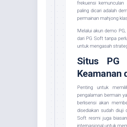
frekuensi kemunculan
paling dicari adalah d
permainan mahjong klas
Melalui akun demo PG,
dari PG Soft tanpa per
untuk mengasah strateg
Situs PG 
Keamanan 
Penting untuk memil
pengalaman bermain yan
berlisensi akan memb
disediakan sudah diuji 
Soft resmi juga bias
internasional untuk mem