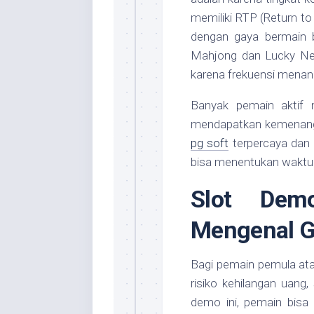
memiliki RTP (Return to 
dengan gaya bermain 
Mahjong dan Lucky Nek
karena frekuensi menang
Banyak pemain aktif
mendapatkan kemenangan
pg soft
terpercaya dan 
bisa menentukan waktu 
Slot Dem
Mengenal G
Bagi pemain pemula at
risiko kehilangan uang,
demo ini, pemain bisa