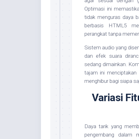
agar sesuai dengan 
Optimasi ini memastika
tidak menguras daya ba
berbasis HTML5 mema
perangkat tanpa memerl
Sistem audio yang disem
dan efek suara diran
sedang dimainkan. Komb
tajam ini menciptaka
menghibur bagi siapa sa
Variasi Fit
Daya tarik yang memb
pengembang dalam me