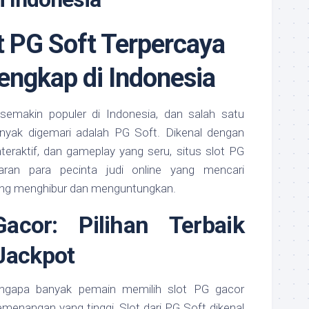
t PG Soft Terpercaya
engkap di Indonesia
 semakin populer di Indonesia, dan salah satu
anyak digemari adalah PG Soft. Dikenal dengan
nteraktif, dan gameplay yang seru, situs slot PG
caran para pecinta judi online yang mencari
ng menghibur dan menguntungkan.
acor: Pilihan Terbaik
Jackpot
ngapa banyak pemain memilih slot PG gacor
emenangan yang tinggi. Slot dari PG Soft dikenal