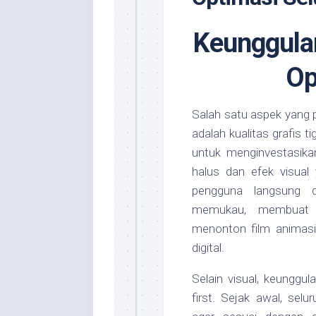
Keunggulan
Op
Salah satu aspek yang p
adalah kualitas grafis t
untuk menginvestasika
halus dan efek visual
pengguna langsung d
memukau, membuat p
menonton film animasi
digital.
Selain visual, keunggu
first. Sejak awal, sel