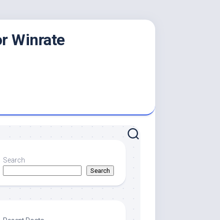
or Winrate
Search
Search