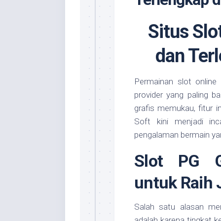
Situs Slo
dan Terl
Permainan slot online
provider yang paling b
grafis memukau, fitur i
Soft kini menjadi in
pengalaman bermain ya
Slot PG G
untuk Raih 
Salah satu alasan me
adalah karena tingkat k