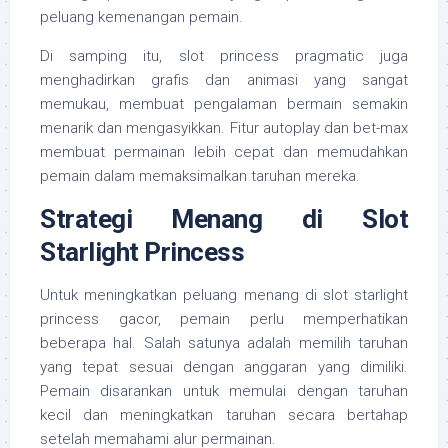
peluang kemenangan pemain.
Di samping itu, slot princess pragmatic juga
menghadirkan grafis dan animasi yang sangat
memukau, membuat pengalaman bermain semakin
menarik dan mengasyikkan. Fitur autoplay dan bet-max
membuat permainan lebih cepat dan memudahkan
pemain dalam memaksimalkan taruhan mereka.
Strategi Menang di Slot
Starlight Princess
Untuk meningkatkan peluang menang di slot starlight
princess gacor, pemain perlu memperhatikan
beberapa hal. Salah satunya adalah memilih taruhan
yang tepat sesuai dengan anggaran yang dimiliki.
Pemain disarankan untuk memulai dengan taruhan
kecil dan meningkatkan taruhan secara bertahap
setelah memahami alur permainan.