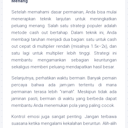
Menang
Setelah memahami dasar permainan, Anda bisa mulai
menerapkan teknik lanjutan untuk meningkatkan
peluang menang. Salah satu strategi populer adalah
metode cash out bertahap. Dalam teknik ini, Anda
membagi taruhan menjadi dua bagian: satu untuk cash
out cepat di multiplier rendah (misalnya 1.5x–2x), dan
satu lagi untuk multiplier lebih tinggi. Strategi ini
membantu mengamankan sebagian keuntungan
sekaligus memberi peluang mendapatkan hasil besar.
Selanjutnya, perhatikan waktu bermain. Banyak pemain
percaya bahwa ada jam-jam tertentu di mana
permainan terasa lebih “ramah”. Meskipun tidak ada
jaminan pasti, bermain di waktu yang berbeda dapat
membantu Anda menemukan pola yang paling cocok.
Kontrol emosi juga sangat penting. Jangan terbawa
suasana ketika mengalami kekalahan beruntun. Alih-alih