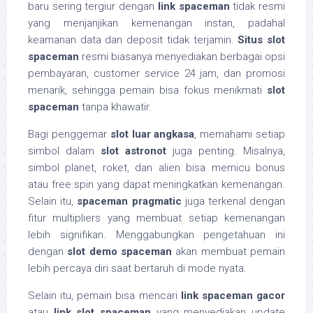
baru sering tergiur dengan
link spaceman
tidak resmi
yang menjanjikan kemenangan instan, padahal
keamanan data dan deposit tidak terjamin.
Situs slot
spaceman
resmi biasanya menyediakan berbagai opsi
pembayaran, customer service 24 jam, dan promosi
menarik, sehingga pemain bisa fokus menikmati
slot
spaceman
tanpa khawatir.
Bagi penggemar
slot luar angkasa
, memahami setiap
simbol dalam
slot astronot
juga penting. Misalnya,
simbol planet, roket, dan alien bisa memicu bonus
atau free spin yang dapat meningkatkan kemenangan.
Selain itu,
spaceman pragmatic
juga terkenal dengan
fitur multipliers yang membuat setiap kemenangan
lebih signifikan. Menggabungkan pengetahuan ini
dengan
slot demo spaceman
akan membuat pemain
lebih percaya diri saat bertaruh di mode nyata.
Selain itu, pemain bisa mencari
link spaceman gacor
atau
link slot spaceman
yang menyediakan update