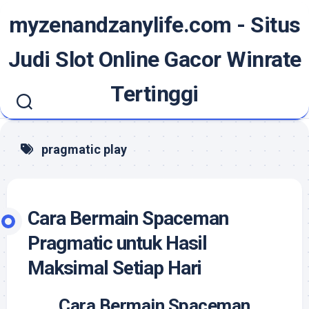
Skip
myzenandzanylife.com - Situs
to
content
Judi Slot Online Gacor Winrate
Tertinggi
pragmatic play
Cara Bermain Spaceman
Pragmatic untuk Hasil
Maksimal Setiap Hari
Cara Bermain Spaceman