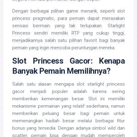
Dengan berbagai pilihan game menarik, seperti slot
princess pragmatic, para pemain dapat merasakan
sensasi bermain yang tak terlupakan. Starlight
Princess sendiri memiliki RTP yang cukup tinggi,
menjadikannya salah satu pilihan favorit bagi banyak
pemain yang ingin mencoba peruntungan mereka.
Slot Princess Gacor: Kenapa
Banyak Pemain Memilihnya?
Salah satu alasan mengapa slot starlight princess
gacor menjadi populer adalah karena sering
memberikan kemenangan besar. Slot ini memiliki
mekanisme permainan yang relatif sederhana, namun
memberikan peluang besar bagi pemain untuk
memenangkan hadiah besar melalui berbagai fitur
bonus yang tersedia. Dengan adanya simbol wild dan
scatter, pemain bisa dengan mudah memperoleh