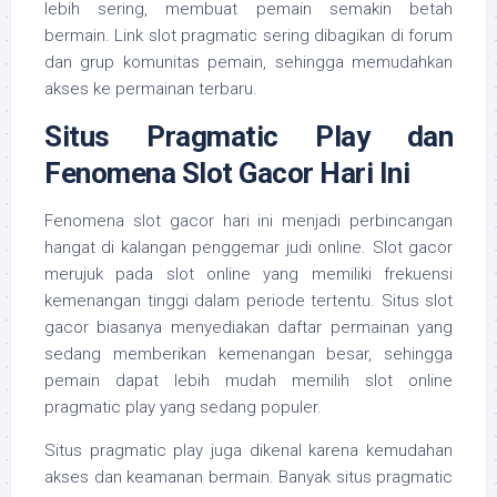
lebih sering, membuat pemain semakin betah
bermain. Link slot pragmatic sering dibagikan di forum
dan grup komunitas pemain, sehingga memudahkan
akses ke permainan terbaru.
Situs Pragmatic Play dan
Fenomena Slot Gacor Hari Ini
Fenomena slot gacor hari ini menjadi perbincangan
hangat di kalangan penggemar judi online. Slot gacor
merujuk pada slot online yang memiliki frekuensi
kemenangan tinggi dalam periode tertentu. Situs slot
gacor biasanya menyediakan daftar permainan yang
sedang memberikan kemenangan besar, sehingga
pemain dapat lebih mudah memilih slot online
pragmatic play yang sedang populer.
Situs pragmatic play juga dikenal karena kemudahan
akses dan keamanan bermain. Banyak situs pragmatic