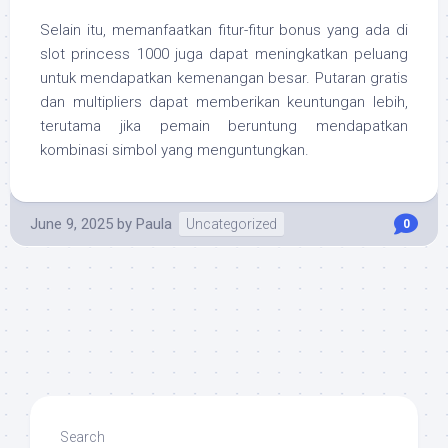
Selain itu, memanfaatkan fitur-fitur bonus yang ada di
slot princess 1000 juga dapat meningkatkan peluang
untuk mendapatkan kemenangan besar. Putaran gratis
dan multipliers dapat memberikan keuntungan lebih,
terutama jika pemain beruntung mendapatkan
kombinasi simbol yang menguntungkan.
June 9, 2025
by
Paula
Uncategorized
0
Search