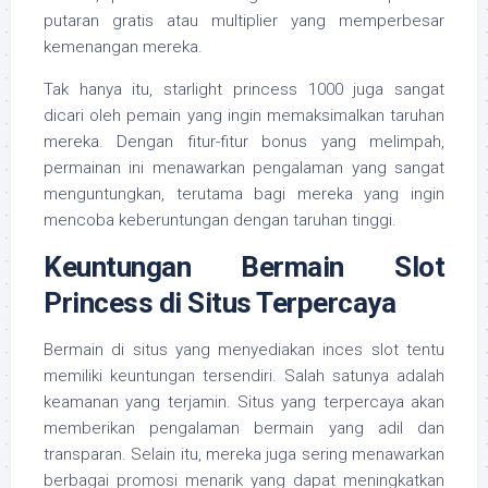
putaran gratis atau multiplier yang memperbesar
kemenangan mereka.
Tak hanya itu, starlight princess 1000 juga sangat
dicari oleh pemain yang ingin memaksimalkan taruhan
mereka. Dengan fitur-fitur bonus yang melimpah,
permainan ini menawarkan pengalaman yang sangat
menguntungkan, terutama bagi mereka yang ingin
mencoba keberuntungan dengan taruhan tinggi.
Keuntungan Bermain Slot
Princess di Situs Terpercaya
Bermain di situs yang menyediakan inces slot tentu
memiliki keuntungan tersendiri. Salah satunya adalah
keamanan yang terjamin. Situs yang terpercaya akan
memberikan pengalaman bermain yang adil dan
transparan. Selain itu, mereka juga sering menawarkan
berbagai promosi menarik yang dapat meningkatkan