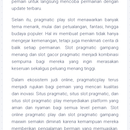
pemain untuk langsung mencoba permainan dengan
update terbaru.
Selain itu, pragmatic play slot menawarkan banyak
tema menarik, mulai dari petualangan, fantasi, hingga
budaya populer. Hal ini membuat pemain tidak hanya
mengejar kemenangan, tetapi juga menikmati cerita di
balik setiap permainan. Slot pragmatic gampang
menang dan slot gacor pragmatic menjadi kombinasi
sempurna bagi mereka yang ingin merasakan
keseruan sekaligus peluang menang tinggi.
Dalam ekosistem judi online, pragmaticplay terus
menjadi rujukan bagi pemain yang mencari kualitas
dan inovasi. Situs pragmatic, situs slot pragmatic, dan
situs slot pragmatic play menyediakan platform yang
aman dan nyaman bagi semua level pemain. Slot
online pragmatic play dan slot pragmatic gampang
maxwin semakin diminati karena kemampuan mereka
memberikan pengalaman bermain yang memuaskan.