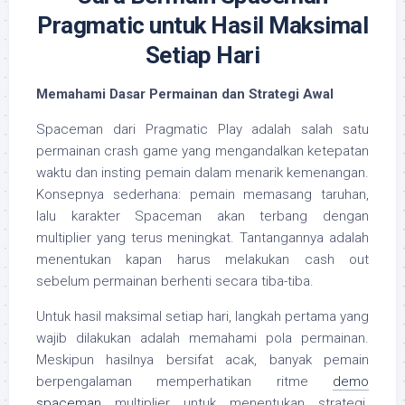
Pragmatic untuk Hasil Maksimal
Setiap Hari
Memahami Dasar Permainan dan Strategi Awal
Spaceman dari Pragmatic Play adalah salah satu
permainan crash game yang mengandalkan ketepatan
waktu dan insting pemain dalam menarik kemenangan.
Konsepnya sederhana: pemain memasang taruhan,
lalu karakter Spaceman akan terbang dengan
multiplier yang terus meningkat. Tantangannya adalah
menentukan kapan harus melakukan cash out
sebelum permainan berhenti secara tiba-tiba.
Untuk hasil maksimal setiap hari, langkah pertama yang
wajib dilakukan adalah memahami pola permainan.
Meskipun hasilnya bersifat acak, banyak pemain
berpengalaman memperhatikan ritme
demo
spaceman
multiplier untuk menentukan strategi.