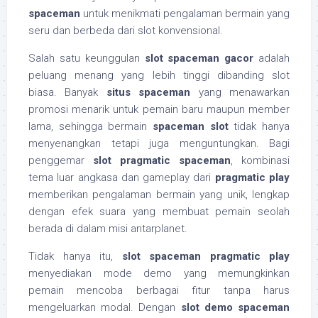
spaceman
untuk menikmati pengalaman bermain yang
seru dan berbeda dari slot konvensional.
Salah satu keunggulan
slot spaceman gacor
adalah
peluang menang yang lebih tinggi dibanding slot
biasa. Banyak
situs spaceman
yang menawarkan
promosi menarik untuk pemain baru maupun member
lama, sehingga bermain
spaceman slot
tidak hanya
menyenangkan tetapi juga menguntungkan. Bagi
penggemar
slot pragmatic spaceman
, kombinasi
tema luar angkasa dan gameplay dari
pragmatic play
memberikan pengalaman bermain yang unik, lengkap
dengan efek suara yang membuat pemain seolah
berada di dalam misi antarplanet.
Tidak hanya itu,
slot spaceman pragmatic play
menyediakan mode demo yang memungkinkan
pemain mencoba berbagai fitur tanpa harus
mengeluarkan modal. Dengan
slot demo spaceman