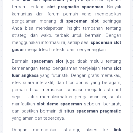
terbaru tentang
slot pragmatic spaceman
. Banyak
komunitas dan forum pemain yang membagikan
pengalaman menang di
spaceman slot
, sehingga
Anda bisa mendapatkan insight tambahan tentang
strategi dan waktu terbaik untuk bermain. Dengan
menggunakan informasi ini, setiap sesi
spaceman slot
gacor
menjadi lebih efektif dan menyenangkan.
Bermain
spaceman slot
juga tidak melulu tentang
kemenangan, tetapi pengalaman menjelajahi tema
slot
luar angkasa
yang futuristik. Dengan grafis memukau,
efek suara interaktif, dan fitur bonus yang beragam,
pemain bisa merasakan sensasi menjadi astronot
sejati. Untuk memaksimalkan pengalaman ini, selalu
manfaatkan
slot demo spaceman
sebelum bertaruh,
dan pastikan bermain di
situs spaceman pragmatic
yang aman dan tepercaya.
Dengan memadukan strategi, akses ke
link