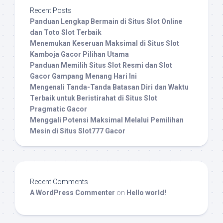
Recent Posts
Panduan Lengkap Bermain di Situs Slot Online
dan Toto Slot Terbaik
Menemukan Keseruan Maksimal di Situs Slot
Kamboja Gacor Pilihan Utama
Panduan Memilih Situs Slot Resmi dan Slot
Gacor Gampang Menang Hari Ini
Mengenali Tanda-Tanda Batasan Diri dan Waktu
Terbaik untuk Beristirahat di Situs Slot
Pragmatic Gacor
Menggali Potensi Maksimal Melalui Pemilihan
Mesin di Situs Slot777 Gacor
Recent Comments
A WordPress Commenter
on
Hello world!