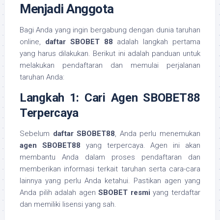
Menjadi Anggota
Bagi Anda yang ingin bergabung dengan dunia taruhan
online,
daftar SBOBET 88
adalah langkah pertama
yang harus dilakukan. Berikut ini adalah panduan untuk
melakukan pendaftaran dan memulai perjalanan
taruhan Anda:
Langkah 1: Cari Agen SBOBET88
Terpercaya
Sebelum
daftar SBOBET88
, Anda perlu menemukan
agen SBOBET88
yang terpercaya. Agen ini akan
membantu Anda dalam proses pendaftaran dan
memberikan informasi terkait taruhan serta cara-cara
lainnya yang perlu Anda ketahui. Pastikan agen yang
Anda pilih adalah agen
SBOBET resmi
yang terdaftar
dan memiliki lisensi yang sah.