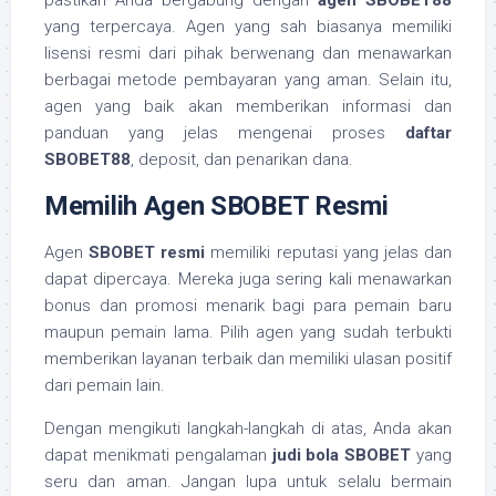
pastikan Anda bergabung dengan
agen SBOBET88
yang terpercaya. Agen yang sah biasanya memiliki
lisensi resmi dari pihak berwenang dan menawarkan
berbagai metode pembayaran yang aman. Selain itu,
agen yang baik akan memberikan informasi dan
panduan yang jelas mengenai proses
daftar
SBOBET88
, deposit, dan penarikan dana.
Memilih Agen SBOBET Resmi
Agen
SBOBET resmi
memiliki reputasi yang jelas dan
dapat dipercaya. Mereka juga sering kali menawarkan
bonus dan promosi menarik bagi para pemain baru
maupun pemain lama. Pilih agen yang sudah terbukti
memberikan layanan terbaik dan memiliki ulasan positif
dari pemain lain.
Dengan mengikuti langkah-langkah di atas, Anda akan
dapat menikmati pengalaman
judi bola SBOBET
yang
seru dan aman. Jangan lupa untuk selalu bermain