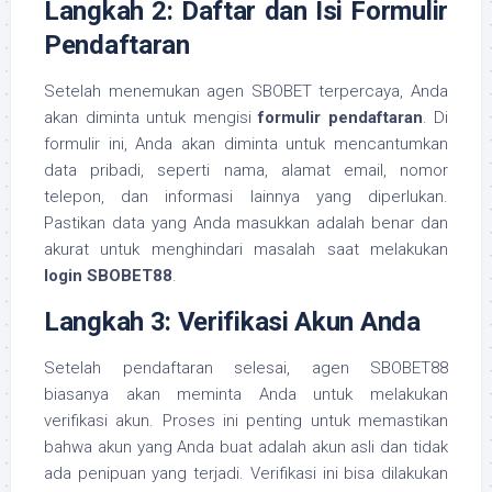
Langkah 2: Daftar dan Isi Formulir
Pendaftaran
Setelah menemukan agen SBOBET terpercaya, Anda
akan diminta untuk mengisi
formulir pendaftaran
. Di
formulir ini, Anda akan diminta untuk mencantumkan
data pribadi, seperti nama, alamat email, nomor
telepon, dan informasi lainnya yang diperlukan.
Pastikan data yang Anda masukkan adalah benar dan
akurat untuk menghindari masalah saat melakukan
login SBOBET88
.
Langkah 3: Verifikasi Akun Anda
Setelah pendaftaran selesai, agen SBOBET88
biasanya akan meminta Anda untuk melakukan
verifikasi akun. Proses ini penting untuk memastikan
bahwa akun yang Anda buat adalah akun asli dan tidak
ada penipuan yang terjadi. Verifikasi ini bisa dilakukan