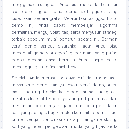
menggunakan uang asli. Anda bisa memanfaatkan fitur
slot demo ggsoft
atau
demo slot ggsoft
yang
disediakan secara gratis. Melalui fasilitas
ggsoft slot
demo
ini, Anda dapat mempelajari algoritma
permainan, menguji volatilitas, serta menyusun strategi
terbaik sebelum mulai bertaruh secara riil. Bermain
versi demo sangat disarankan agar Anda bisa
mengenali game
slot ggsoft gacor
mana yang paling
cocok dengan gaya bermain Anda tanpa harus
menanggung risiko finansial di awal.
Setelah Anda merasa percaya diri dan menguasai
mekanisme permainannya lewat versi demo, Anda
bisa langsung beralih ke mode taruhan uang asli
melalui
situs slot terpercaya
. Jangan lupa untuk selalu
memantau bocoran jam gacor dan pola perputaran
spin yang sering dibagikan oleh komunitas pemain judi
online. Dengan kombinasi antara pilihan game
slot gg
soft
yang tepat, pengelolaan modal yang bijak, serta