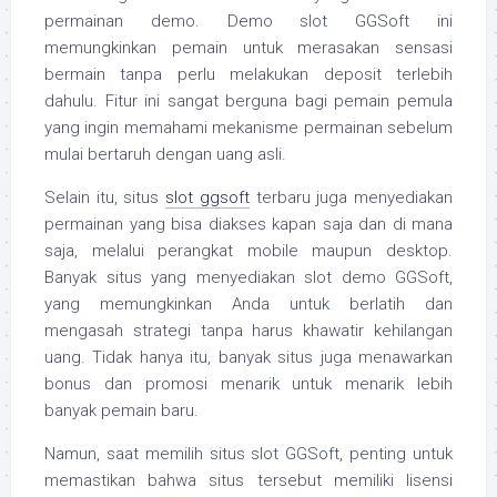
permainan demo. Demo slot GGSoft ini
memungkinkan pemain untuk merasakan sensasi
bermain tanpa perlu melakukan deposit terlebih
dahulu. Fitur ini sangat berguna bagi pemain pemula
yang ingin memahami mekanisme permainan sebelum
mulai bertaruh dengan uang asli.
Selain itu, situs
slot ggsoft
terbaru juga menyediakan
permainan yang bisa diakses kapan saja dan di mana
saja, melalui perangkat mobile maupun desktop.
Banyak situs yang menyediakan slot demo GGSoft,
yang memungkinkan Anda untuk berlatih dan
mengasah strategi tanpa harus khawatir kehilangan
uang. Tidak hanya itu, banyak situs juga menawarkan
bonus dan promosi menarik untuk menarik lebih
banyak pemain baru.
Namun, saat memilih situs slot GGSoft, penting untuk
memastikan bahwa situs tersebut memiliki lisensi