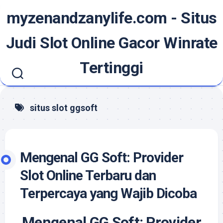
Skip
myzenandzanylife.com - Situs
to
content
Judi Slot Online Gacor Winrate
Tertinggi
situs slot ggsoft
Mengenal GG Soft: Provider
Slot Online Terbaru dan
Terpercaya yang Wajib Dicoba
Mengenal GG Soft: Provider