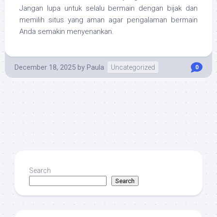
Jangan lupa untuk selalu bermain dengan bijak dan
memilih situs yang aman agar pengalaman bermain
Anda semakin menyenankan.
December 18, 2025
by
Paula
Uncategorized
0
Search
Search