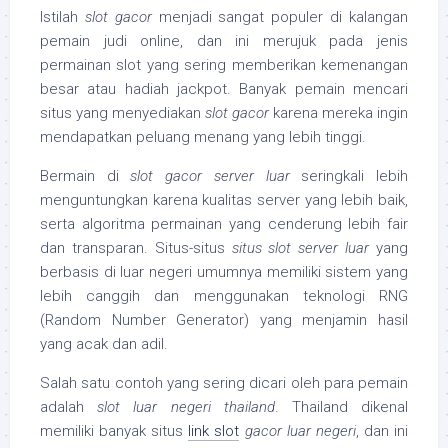
Istilah
slot gacor
menjadi sangat populer di kalangan
pemain judi online, dan ini merujuk pada jenis
permainan slot yang sering memberikan kemenangan
besar atau hadiah jackpot. Banyak pemain mencari
situs yang menyediakan
slot gacor
karena mereka ingin
mendapatkan peluang menang yang lebih tinggi.
Bermain di
slot gacor server luar
seringkali lebih
menguntungkan karena kualitas server yang lebih baik,
serta algoritma permainan yang cenderung lebih fair
dan transparan. Situs-situs
situs slot server luar
yang
berbasis di luar negeri umumnya memiliki sistem yang
lebih canggih dan menggunakan teknologi RNG
(Random Number Generator) yang menjamin hasil
yang acak dan adil.
Salah satu contoh yang sering dicari oleh para pemain
adalah
slot luar negeri thailand
. Thailand dikenal
memiliki banyak situs
link slot
gacor luar negeri
, dan ini