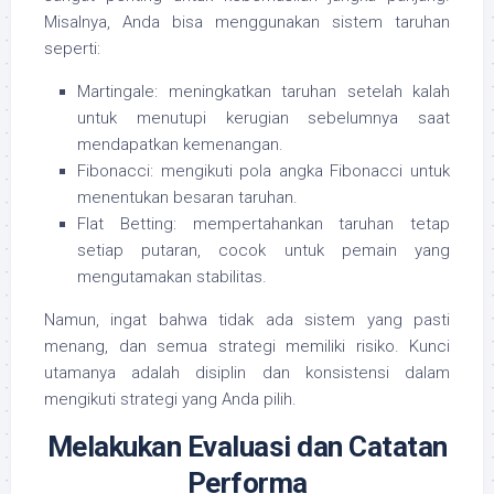
Misalnya, Anda bisa menggunakan sistem taruhan
seperti:
Martingale: meningkatkan taruhan setelah kalah
untuk menutupi kerugian sebelumnya saat
mendapatkan kemenangan.
Fibonacci: mengikuti pola angka Fibonacci untuk
menentukan besaran taruhan.
Flat Betting: mempertahankan taruhan tetap
setiap putaran, cocok untuk pemain yang
mengutamakan stabilitas.
Namun, ingat bahwa tidak ada sistem yang pasti
menang, dan semua strategi memiliki risiko. Kunci
utamanya adalah disiplin dan konsistensi dalam
mengikuti strategi yang Anda pilih.
Melakukan Evaluasi dan Catatan
Performa