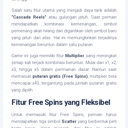
Salah satu fitur utama yang menjadi daya tarik adalah
“Cascade Reels”
atau gulungan jatuh. Saat pemain
mendapatkan kombinasi kemenangan, simbol
pemenang akan hilang dan digantikan oleh simbol baru
yang jatuh dari atas. Hal ini memungkinkan terjadinya
kemenangan beruntun dalam satu putaran.
Game ini juga memiliki fitur
Multiplier
yang meningkat
setiap kali terjadi kombinasi beruntun. Mulai dari x1, x2,
x3, hingga x5 dalam permainan dasar. Namun saat
memasuki
putaran gratis (Free Spins)
, multiplier bisa
mencapai x40, tergantung pada jumlah putaran gratis
yang dipilih.
Fitur Free Spins yang Fleksibel
Untuk memasuki fitur Free Spins, pemain harus
mendapatkan tiga simbol
Scatter
yang berbentuk peti