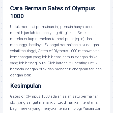
Cara Bermain Gates of Olympus
1000
Untuk memulai permainan ini, pemain hanya perlu
memilih jumlah taruhan yang diinginkan. Setelah itu,
mereka cukup menekan tombol putar (spin) dan
menunggu hasilnya. Sebagai permainan slot dengan
volatilitas tinggi, Gates of Olympus 1000 menawarkan
kemenangan yang lebih besar, namun dengan risiko
yang lebih tinggi pula. Oleh karena itu, penting untuk
bermain dengan bijak dan mengatur anggaran taruhan
dengan baik.
Kesimpulan
Gates of Olympus 1000 adalah salah satu permainan
slot yang sangat menarik untuk dimainkan, terutama
bagi mereka yang menyukai tema mitologi Yunani dan