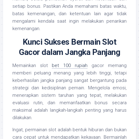
setiap bonus. Pastikan Anda memahami batas waktu,
batas kemenangan, dan ketentuan lain agar tidak
mengalami kendala saat ingin melakukan penarikan
kemenangan.
Kunci Sukses Bermain Slot
Gacor dalam Jangka Panjang
Memainkan slot
bet 100 rupiah
gacor memang
memberi peluang menang yang lebih tinggi, tetapi
keberhasilan jangka panjang sangat bergantung pada
strategi dan kedisiplinan pemain. Mengelola emosi,
menerapkan sistem taruhan yang tepat, melakukan
evaluasi rutin, dan memanfaatkan bonus secara
maksimal adalah langkah-langkah penting yang harus
dilakukan.
Ingat, permainan slot adalah bentuk hiburan dan bukan
cara cepat untuk mendapatkan kekayaan. Bermainlah