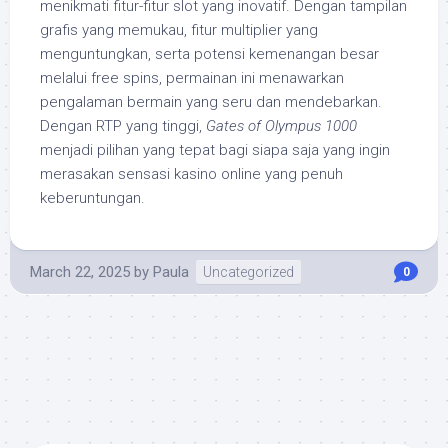
menikmati fitur-fitur slot yang inovatif. Dengan tampilan
grafis yang memukau, fitur multiplier yang
menguntungkan, serta potensi kemenangan besar
melalui free spins, permainan ini menawarkan
pengalaman bermain yang seru dan mendebarkan.
Dengan RTP yang tinggi,
Gates of Olympus 1000
menjadi pilihan yang tepat bagi siapa saja yang ingin
merasakan sensasi kasino online yang penuh
keberuntungan.
March 22, 2025
by
Paula
Uncategorized
0