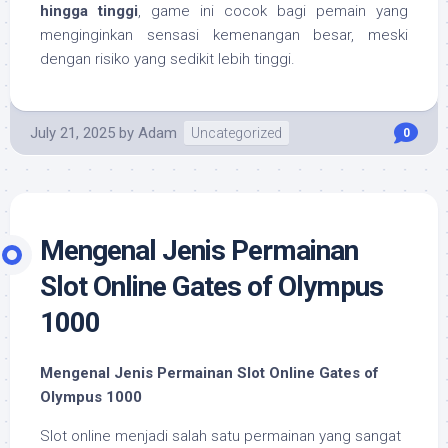
hingga tinggi
, game ini cocok bagi pemain yang
menginginkan sensasi kemenangan besar, meski
dengan risiko yang sedikit lebih tinggi.
July 21, 2025
by
Adam
Uncategorized
0
Mengenal Jenis Permainan
Slot Online Gates of Olympus
1000
Mengenal Jenis Permainan Slot Online Gates of
Olympus 1000
Slot online menjadi salah satu permainan yang sangat