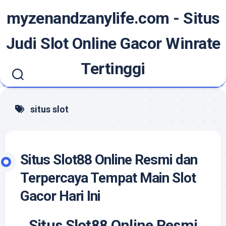
Skip
myzenandzanylife.com - Situs
to
content
Judi Slot Online Gacor Winrate
Tertinggi
situs slot
Situs Slot88 Online Resmi dan
Terpercaya Tempat Main Slot
Gacor Hari Ini
Situs Slot88 Online Resmi