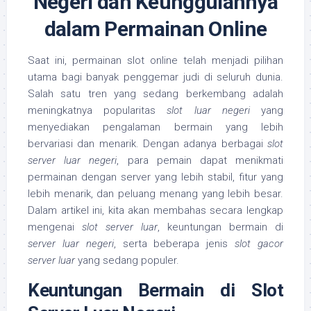
Negeri dan Keunggulannya
dalam Permainan Online
Saat ini, permainan slot online telah menjadi pilihan
utama bagi banyak penggemar judi di seluruh dunia.
Salah satu tren yang sedang berkembang adalah
meningkatnya popularitas
slot luar negeri
yang
menyediakan pengalaman bermain yang lebih
bervariasi dan menarik. Dengan adanya berbagai
slot
server luar negeri
, para pemain dapat menikmati
permainan dengan server yang lebih stabil, fitur yang
lebih menarik, dan peluang menang yang lebih besar.
Dalam artikel ini, kita akan membahas secara lengkap
mengenai
slot server luar
, keuntungan bermain di
server luar negeri
, serta beberapa jenis
slot gacor
server luar
yang sedang populer.
Keuntungan Bermain di Slot