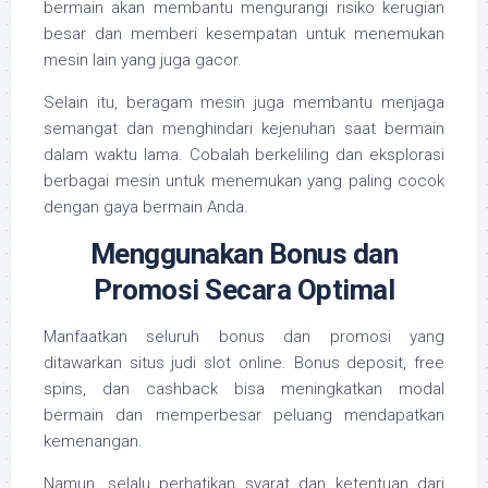
bermain akan membantu mengurangi risiko kerugian
besar dan memberi kesempatan untuk menemukan
mesin lain yang juga gacor.
Selain itu, beragam mesin juga membantu menjaga
semangat dan menghindari kejenuhan saat bermain
dalam waktu lama. Cobalah berkeliling dan eksplorasi
berbagai mesin untuk menemukan yang paling cocok
dengan gaya bermain Anda.
Menggunakan Bonus dan
Promosi Secara Optimal
Manfaatkan seluruh bonus dan promosi yang
ditawarkan situs judi slot online. Bonus deposit, free
spins, dan cashback bisa meningkatkan modal
bermain dan memperbesar peluang mendapatkan
kemenangan.
Namun, selalu perhatikan syarat dan ketentuan dari