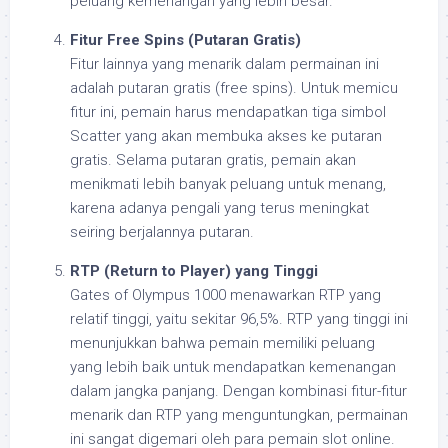
peluang kemenangan yang lebih besar.
Fitur Free Spins (Putaran Gratis)
Fitur lainnya yang menarik dalam permainan ini
adalah putaran gratis (free spins). Untuk memicu
fitur ini, pemain harus mendapatkan tiga simbol
Scatter yang akan membuka akses ke putaran
gratis. Selama putaran gratis, pemain akan
menikmati lebih banyak peluang untuk menang,
karena adanya pengali yang terus meningkat
seiring berjalannya putaran.
RTP (Return to Player) yang Tinggi
Gates of Olympus 1000 menawarkan RTP yang
relatif tinggi, yaitu sekitar 96,5%. RTP yang tinggi ini
menunjukkan bahwa pemain memiliki peluang
yang lebih baik untuk mendapatkan kemenangan
dalam jangka panjang. Dengan kombinasi fitur-fitur
menarik dan RTP yang menguntungkan, permainan
ini sangat digemari oleh para pemain slot online.