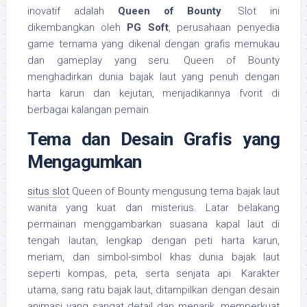
inovatif adalah
Queen of Bounty
. Slot ini
dikembangkan oleh
PG Soft
, perusahaan penyedia
game ternama yang dikenal dengan grafis memukau
dan gameplay yang seru. Queen of Bounty
menghadirkan dunia bajak laut yang penuh dengan
harta karun dan kejutan, menjadikannya fvorit di
berbagai kalangan pemain.
Tema dan Desain Grafis yang
Mengagumkan
situs slot
Queen of Bounty mengusung tema bajak laut
wanita yang kuat dan misterius. Latar belakang
permainan menggambarkan suasana kapal laut di
tengah lautan, lengkap dengan peti harta karun,
meriam, dan simbol-simbol khas dunia bajak laut
seperti kompas, peta, serta senjata api. Karakter
utama, sang ratu bajak laut, ditampilkan dengan desain
animasi yang sangat detail dan menarik, memperkuat