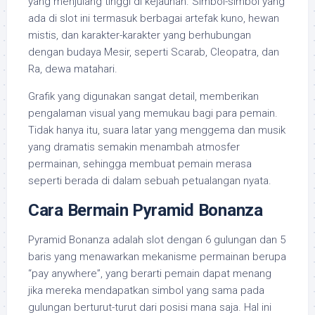
yang menjulang tinggi di kejauhan. Simbol-simbol yang
ada di slot ini termasuk berbagai artefak kuno, hewan
mistis, dan karakter-karakter yang berhubungan
dengan budaya Mesir, seperti Scarab, Cleopatra, dan
Ra, dewa matahari.
Grafik yang digunakan sangat detail, memberikan
pengalaman visual yang memukau bagi para pemain.
Tidak hanya itu, suara latar yang menggema dan musik
yang dramatis semakin menambah atmosfer
permainan, sehingga membuat pemain merasa
seperti berada di dalam sebuah petualangan nyata.
Cara Bermain Pyramid Bonanza
Pyramid Bonanza adalah slot dengan 6 gulungan dan 5
baris yang menawarkan mekanisme permainan berupa
“pay anywhere”, yang berarti pemain dapat menang
jika mereka mendapatkan simbol yang sama pada
gulungan berturut-turut dari posisi mana saja. Hal ini