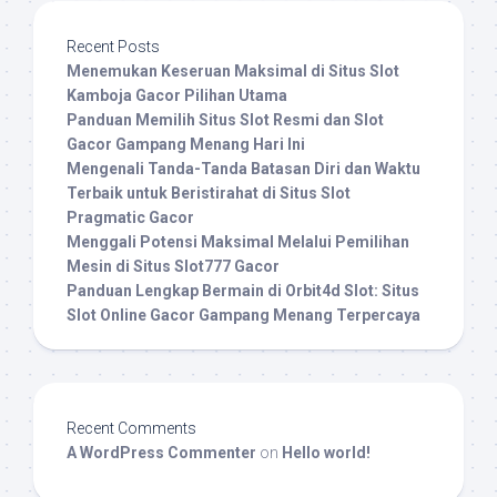
Recent Posts
Menemukan Keseruan Maksimal di Situs Slot
Kamboja Gacor Pilihan Utama
Panduan Memilih Situs Slot Resmi dan Slot
Gacor Gampang Menang Hari Ini
Mengenali Tanda-Tanda Batasan Diri dan Waktu
Terbaik untuk Beristirahat di Situs Slot
Pragmatic Gacor
Menggali Potensi Maksimal Melalui Pemilihan
Mesin di Situs Slot777 Gacor
Panduan Lengkap Bermain di Orbit4d Slot: Situs
Slot Online Gacor Gampang Menang Terpercaya
Recent Comments
A WordPress Commenter
on
Hello world!