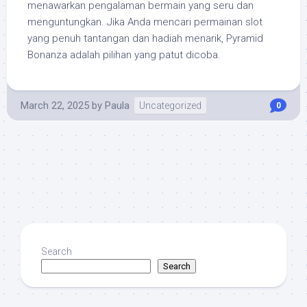
menawarkan pengalaman bermain yang seru dan
menguntungkan. Jika Anda mencari permainan slot
yang penuh tantangan dan hadiah menarik, Pyramid
Bonanza adalah pilihan yang patut dicoba.
March 22, 2025
by
Paula
Uncategorized
0
Search
Search