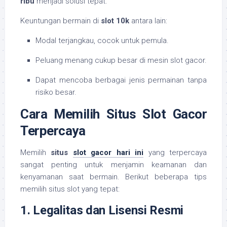
ribu
menjadi solusi tepat.
Keuntungan bermain di
slot 10k
antara lain:
Modal terjangkau, cocok untuk pemula.
Peluang menang cukup besar di mesin slot gacor.
Dapat mencoba berbagai jenis permainan tanpa
risiko besar.
Cara Memilih Situs Slot Gacor
Terpercaya
Memilih
situs
slot gacor hari ini
yang terpercaya
sangat penting untuk menjamin keamanan dan
kenyamanan saat bermain. Berikut beberapa tips
memilih situs slot yang tepat:
1. Legalitas dan Lisensi Resmi