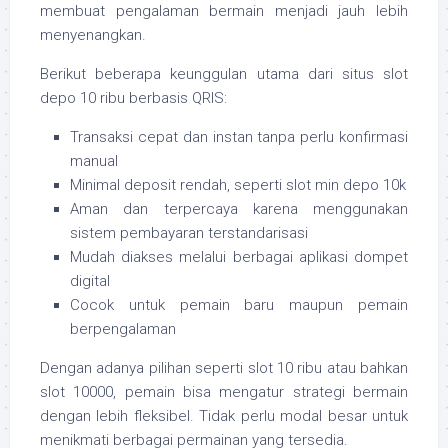
membuat pengalaman bermain menjadi jauh lebih
menyenangkan.
Berikut beberapa keunggulan utama dari situs slot
depo 10 ribu berbasis QRIS:
Transaksi cepat dan instan tanpa perlu konfirmasi
manual
Minimal deposit rendah, seperti slot min depo 10k
Aman dan terpercaya karena menggunakan
sistem pembayaran terstandarisasi
Mudah diakses melalui berbagai aplikasi dompet
digital
Cocok untuk pemain baru maupun pemain
berpengalaman
Dengan adanya pilihan seperti slot 10 ribu atau bahkan
slot 10000, pemain bisa mengatur strategi bermain
dengan lebih fleksibel. Tidak perlu modal besar untuk
menikmati berbagai permainan yang tersedia.