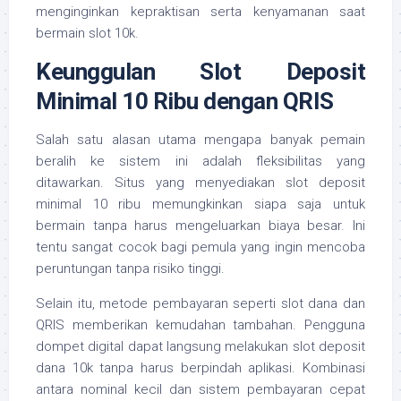
menginginkan kepraktisan serta kenyamanan saat
bermain slot 10k.
Keunggulan Slot Deposit
Minimal 10 Ribu dengan QRIS
Salah satu alasan utama mengapa banyak pemain
beralih ke sistem ini adalah fleksibilitas yang
ditawarkan. Situs yang menyediakan slot deposit
minimal 10 ribu memungkinkan siapa saja untuk
bermain tanpa harus mengeluarkan biaya besar. Ini
tentu sangat cocok bagi pemula yang ingin mencoba
peruntungan tanpa risiko tinggi.
Selain itu, metode pembayaran seperti slot dana dan
QRIS memberikan kemudahan tambahan. Pengguna
dompet digital dapat langsung melakukan slot deposit
dana 10k tanpa harus berpindah aplikasi. Kombinasi
antara nominal kecil dan sistem pembayaran cepat