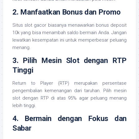
2. Manfaatkan Bonus dan Promo
Situs slot gacor biasanya menawarkan bonus deposit
10k yang bisa menambah saldo bermain Anda. Jangan
lewatkan kesempatan ini untuk memperbesar peluang
menang.
3. Pilih Mesin Slot dengan RTP
Tinggi
Return to Player (RTP) merupakan persentase
pengembalian kemenangan dari taruhan. Pilih mesin
slot dengan RTP di atas 95% agar peluang menang
lebih tinggi.
4. Bermain dengan Fokus dan
Sabar