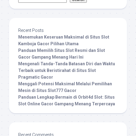
Recent Posts
Menemukan Keseruan Maksimal di Situs Slot
Kamboja Gacor Pilihan Utama
Panduan Memilih Situs Slot Resmi dan Slot
Gacor Gampang Menang Hari Ini
Mengenali Tanda-Tanda Batasan Diri dan Waktu
Terbaik untuk Beristirahat di Situs Slot
Pragmatic Gacor
Menggali Potensi Maksimal Melalui Pemilihan
Mesin di Situs Slot777 Gacor
Panduan Lengkap Bermain di Orbit4d Slot: Situs
Slot Online Gacor Gampang Menang Terpercaya
Recent Comments