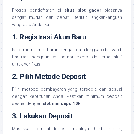
Proses pendaftaran di
situs slot gacor
biasanya
sangat mudah dan cepat. Berikut langkah-langkah
yang bisa Anda ikuti:
1. Registrasi Akun Baru
Isi formulir pendaftaran dengan data lengkap dan valid.
Pastikan menggunakan nomor telepon dan email aktif
untuk verifikasi.
2. Pilih Metode Deposit
Pilih metode pembayaran yang tersedia dan sesuai
dengan kebutuhan Anda. Pastikan minimum deposit
sesuai dengan
slot min depo 10k
.
3. Lakukan Deposit
Masukkan nominal deposit, misalnya 10 ribu rupiah,