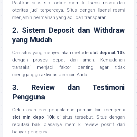
Pastikan situs slot online memiliki lisensi resmi dari
otoritas judi terpercaya. Situs dengan lisensi resmi
menjamin permainan yang adil dan transparan.
2. Sistem Deposit dan Withdraw
yang Mudah
Cari situs yang menyediakan metode
slot deposit 10k
dengan proses cepat dan aman. Kemudahan
transaksi menjadi faktor penting agar tidak
mengganggu aktivitas bermain Anda.
3. Review dan Testimoni
Pengguna
Cek ulasan dan pengalaman pemain lain mengenai
slot min depo 10k
di situs tersebut. Situs dengan
reputasi baik biasanya memiliki review positif dari
banyak pengguna.