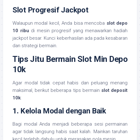
Slot Progresif Jackpot
Walaupun modal kecil, Anda bisa mencoba
slot depo
10 ribu
di mesin progresif yang menawarkan hadiah
jackpot besar. Kunci keberhasilan ada pada kesabaran
dan strategi bermain.
Tips Jitu Bermain Slot Min Depo
10k
Agar modal tidak cepat habis dan peluang menang
maksimal, berikut beberapa tips bermain
slot deposit
10k
:
1. Kelola Modal dengan Baik
Bagi modal Anda menjadi beberapa sesi permainan
agar tidak langsung habis saat kalah. Mainkan taruhan
kecil terlebih dahulu untuk merasakan pola mesin.