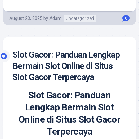
August 23, 2025
by
Adam
Uncategorized
0
Slot Gacor: Panduan Lengkap
Bermain Slot Online di Situs
Slot Gacor Terpercaya
Slot Gacor: Panduan
Lengkap Bermain Slot
Online di Situs Slot Gacor
Terpercaya