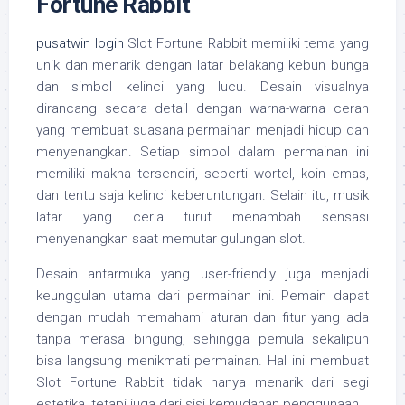
Fortune Rabbit
pusatwin login
Slot Fortune Rabbit memiliki tema yang
unik dan menarik dengan latar belakang kebun bunga
dan simbol kelinci yang lucu. Desain visualnya
dirancang secara detail dengan warna-warna cerah
yang membuat suasana permainan menjadi hidup dan
menyenangkan. Setiap simbol dalam permainan ini
memiliki makna tersendiri, seperti wortel, koin emas,
dan tentu saja kelinci keberuntungan. Selain itu, musik
latar yang ceria turut menambah sensasi
menyenangkan saat memutar gulungan slot.
Desain antarmuka yang user-friendly juga menjadi
keunggulan utama dari permainan ini. Pemain dapat
dengan mudah memahami aturan dan fitur yang ada
tanpa merasa bingung, sehingga pemula sekalipun
bisa langsung menikmati permainan. Hal ini membuat
Slot Fortune Rabbit tidak hanya menarik dari segi
estetika, tetapi juga dari sisi kemudahan penggunaan.