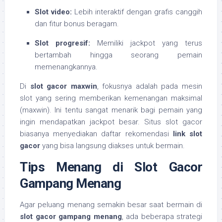
Slot video:
Lebih interaktif dengan grafis canggih
dan fitur bonus beragam.
Slot progresif:
Memiliki jackpot yang terus
bertambah hingga seorang pemain
memenangkannya.
Di
slot gacor maxwin
, fokusnya adalah pada mesin
slot yang sering memberikan kemenangan maksimal
(maxwin). Ini tentu sangat menarik bagi pemain yang
ingin mendapatkan jackpot besar. Situs slot gacor
biasanya menyediakan daftar rekomendasi
link slot
gacor
yang bisa langsung diakses untuk bermain.
Tips Menang di Slot Gacor
Gampang Menang
Agar peluang menang semakin besar saat bermain di
slot gacor gampang menang
, ada beberapa strategi