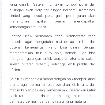
yang dimiliki. Setelah itu, tekan tombol putar dan
gulungan akan berputar hingga berhenti. Kombinasi
simbol yang cocok pada garis pembayaran akan
menentukan apakah pemain mendapatkan
kemenangan atau tidak.
Penting untuk memahami tabel pembayaran yang
tersedia agar mengetahui nilai setiap simbol dan
potensi kemenangan yang bisa diraih. Dengan
memanfaatkan fitur auto spin, pemain juga bisa
mengatur gulungan untuk berputar otomatis dalam
jumlah putaran tertentu, sehingga lebih praktis dan
efisien.
Selain itu, mengelola modal dengan baik menjadi kunci
utama agar permainan bisa bertahan lebih lama dan
meningkatkan peluang kemenangan. Disarankan untuk
tidak terburu-buru dalam memasang taruhan besar
dan tetap bermain dengan strategi yang matang.