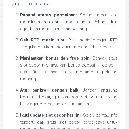
yang bisa diterapkan:
Pahami aturan permainan:
Setiap mesin slot
memiliki aturan dan simbol khusus. Pahami dulu
agar bisa memaksimalkan peluang.
Cek RTP mesin slot:
Pilih mesin dengan RTP
tinggi karena kemungkinan menang lebih besar.
Manfaatkan bonus dan free spin:
Banyak situs
slot gacor menawarkan bonus deposit, free spin,
atau fitur lainnya untuk menambah peluang
menang.
Atur bankroll dengan baik:
Jangan langsung
bertaruh besar, gunakan strategi bertaruh yang
bijak agar permainan lebih tahan lama.
Ikuti update slot gacor hari ini:
Selalu pantau info
terbaru dari situs slot gacor terpercaya untuk