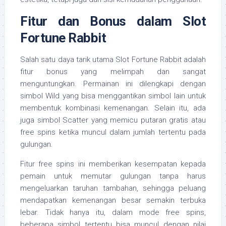
Fitur dan Bonus dalam Slot
Fortune Rabbit
Salah satu daya tarik utama Slot Fortune Rabbit adalah
fitur bonus yang melimpah dan sangat
menguntungkan. Permainan ini dilengkapi dengan
simbol Wild yang bisa menggantikan simbol lain untuk
membentuk kombinasi kemenangan. Selain itu, ada
juga simbol Scatter yang memicu putaran gratis atau
free spins ketika muncul dalam jumlah tertentu pada
gulungan.
Fitur free spins ini memberikan kesempatan kepada
pemain untuk memutar gulungan tanpa harus
mengeluarkan taruhan tambahan, sehingga peluang
mendapatkan kemenangan besar semakin terbuka
lebar. Tidak hanya itu, dalam mode free spins,
beberapa simbol tertentu bisa muncul dengan nilai