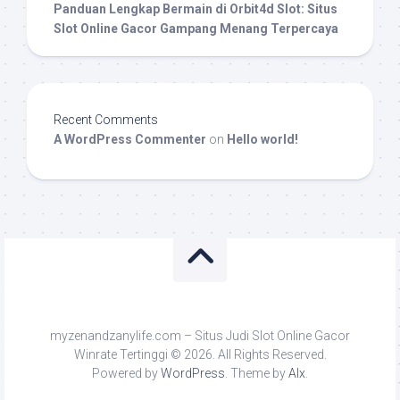
Panduan Lengkap Bermain di Orbit4d Slot: Situs
Slot Online Gacor Gampang Menang Terpercaya
Recent Comments
A WordPress Commenter
on
Hello world!
myzenandzanylife.com – Situs Judi Slot Online Gacor
Winrate Tertinggi © 2026. All Rights Reserved.
Powered by
WordPress
. Theme by
Alx
.