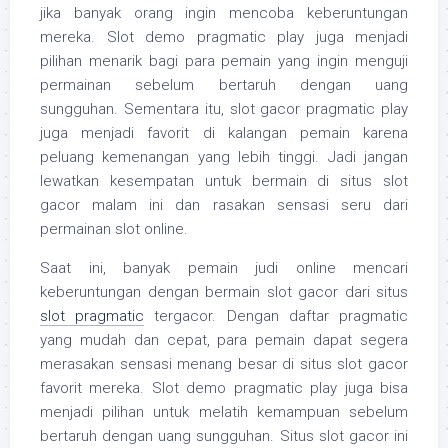
jika banyak orang ingin mencoba keberuntungan
mereka. Slot demo pragmatic play juga menjadi
pilihan menarik bagi para pemain yang ingin menguji
permainan sebelum bertaruh dengan uang
sungguhan. Sementara itu, slot gacor pragmatic play
juga menjadi favorit di kalangan pemain karena
peluang kemenangan yang lebih tinggi. Jadi jangan
lewatkan kesempatan untuk bermain di situs slot
gacor malam ini dan rasakan sensasi seru dari
permainan slot online.
Saat ini, banyak pemain judi online mencari
keberuntungan dengan bermain slot gacor dari situs
slot pragmatic
tergacor. Dengan daftar pragmatic
yang mudah dan cepat, para pemain dapat segera
merasakan sensasi menang besar di situs slot gacor
favorit mereka. Slot demo pragmatic play juga bisa
menjadi pilihan untuk melatih kemampuan sebelum
bertaruh dengan uang sungguhan. Situs slot gacor ini