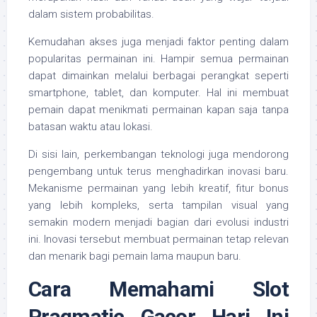
dalam sistem probabilitas.
Kemudahan akses juga menjadi faktor penting dalam
popularitas permainan ini. Hampir semua permainan
dapat dimainkan melalui berbagai perangkat seperti
smartphone, tablet, dan komputer. Hal ini membuat
pemain dapat menikmati permainan kapan saja tanpa
batasan waktu atau lokasi.
Di sisi lain, perkembangan teknologi juga mendorong
pengembang untuk terus menghadirkan inovasi baru.
Mekanisme permainan yang lebih kreatif, fitur bonus
yang lebih kompleks, serta tampilan visual yang
semakin modern menjadi bagian dari evolusi industri
ini. Inovasi tersebut membuat permainan tetap relevan
dan menarik bagi pemain lama maupun baru.
Cara Memahami Slot
Pragmatic Gacor Hari Ini