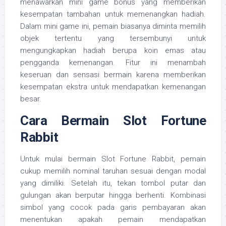
menawarkan mini game bonus yang memberikan
kesempatan tambahan untuk memenangkan hadiah.
Dalam mini game ini, pemain biasanya diminta memilih
objek tertentu yang tersembunyi untuk
mengungkapkan hadiah berupa koin emas atau
pengganda kemenangan. Fitur ini menambah
keseruan dan sensasi bermain karena memberikan
kesempatan ekstra untuk mendapatkan kemenangan
besar.
Cara Bermain Slot Fortune
Rabbit
Untuk mulai bermain Slot Fortune Rabbit, pemain
cukup memilih nominal taruhan sesuai dengan modal
yang dimiliki. Setelah itu, tekan tombol putar dan
gulungan akan berputar hingga berhenti. Kombinasi
simbol yang cocok pada garis pembayaran akan
menentukan apakah pemain mendapatkan