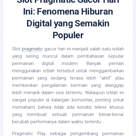
Ini: Fenomena Hiburan
Digital yang Semakin
Populer
Slot
pragmatic
gacor hari ini menjadi salah satu istilah
yang sering muncul dalam pembahasan seputar
permainan digital modern. Banyak pemain
menggunakan istilah tersebut untuk menggambarkan
permainan yang sedang terasa lebih “aktif” atau
memberikan pengalaman bermain yang dianggap
lebih menarik dalam sesi tertentu. Walaupun istilah ini
sangat populer di kalangan komunitas, penting untuk
memahami bahwa tidak ada kondisi teknis khusus
yang membuat sebuah permainan benar-benar
berubah performanya dalam waktu tertentu.
Pragmatic Play sebagai pengembang permainan