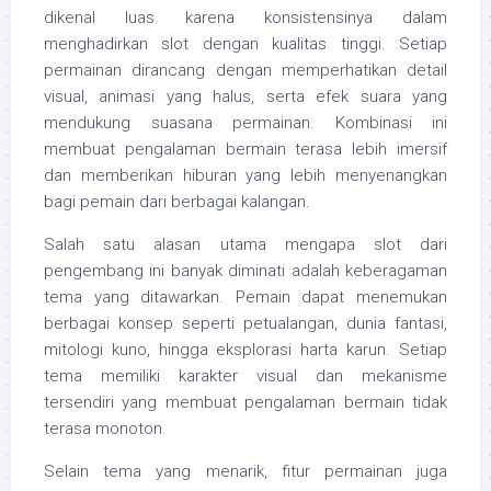
dikenal luas karena konsistensinya dalam
menghadirkan slot dengan kualitas tinggi. Setiap
permainan dirancang dengan memperhatikan detail
visual, animasi yang halus, serta efek suara yang
mendukung suasana permainan. Kombinasi ini
membuat pengalaman bermain terasa lebih imersif
dan memberikan hiburan yang lebih menyenangkan
bagi pemain dari berbagai kalangan.
Salah satu alasan utama mengapa slot dari
pengembang ini banyak diminati adalah keberagaman
tema yang ditawarkan. Pemain dapat menemukan
berbagai konsep seperti petualangan, dunia fantasi,
mitologi kuno, hingga eksplorasi harta karun. Setiap
tema memiliki karakter visual dan mekanisme
tersendiri yang membuat pengalaman bermain tidak
terasa monoton.
Selain tema yang menarik, fitur permainan juga