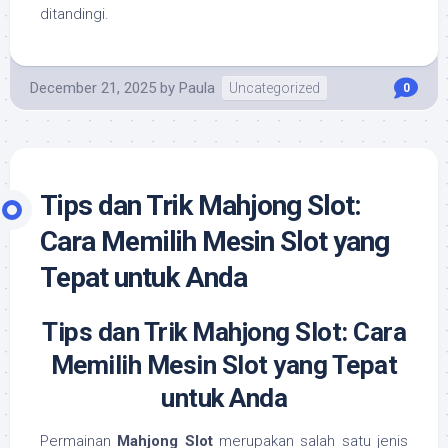
ditandingi.
December 21, 2025
by
Paula
Uncategorized
0
Tips dan Trik Mahjong Slot:
Cara Memilih Mesin Slot yang
Tepat untuk Anda
Tips dan Trik Mahjong Slot: Cara
Memilih Mesin Slot yang Tepat
untuk Anda
Permainan
Mahjong Slot
merupakan salah satu jenis