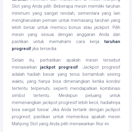
Slot yang Anda pilih. Beberapa mesin memiliki taruhan
minimum yang sangat rendah, sementara yang lain
mengharuskan pemain untuk memasang taruhan yang
lebih besar untuk memicu bonus atau jackpot. Pilih
mesin yang sesuai dengan anggaran Anda dan
pastikan untuk memahami cara kerja
taruhan
progresif
jika tersedia.
Selain itu, perhatikan apakah mesin tersebut
menawarkan
jackpot progresif
. Jackpot progresif
adalah hadiah besar yang terus bertambah seiring
waktu, yang hanya bisa dimenangkan ketika kondisi
tertentu terpenuhi, seperti mendapatkan kombinasi
simbol tertentu. Meskipun peluang untuk
memenangkan jackpot progresif lebih kecil, hadiahnya
bisa sangat besar. Jika Anda tertarik dengan jackpot
progresif, pastikan untuk memeriksa apakah mesin
Mahjong Slot yang Anda pilih menawarkan fitur ini.