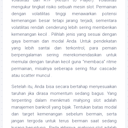
volatilitas dan RTP (Return to Player). Volatilitas
mengukur tingkat risiko sebuah mesin slot. Permainan
dengan volatilitas tinggi menawarkan potensi
kemenangan besar tetapi jarang terjadi, sementara
volatilitas rendah cenderung lebih sering memberikan
kemenangan kecil . Pilihlah jenis yang sesuai dengan
gaya bermain dan modal Anda. Untuk pendekatan
yang lebih santai dan terkontrol, para pemain
berpengalaman sering merekomendasikan untuk
memulai dengan taruhan kecil guna “membaca” ritme
permainan, misalnya seberapa sering fitur cascade
atau scatter muncul .
Setelah itu, Anda bisa secara bertahap menyesuaikan
taruhan jika dirasa momentum sedang bagus. Yang
terpenting dalam menikmati mahjong slot adalah
manajemen bankroll yang bijak. Tentukan batas modal
dan target kemenangan sebelum bermain, serta
jangan tergoda untuk terus bermain saat sedang
kurang beruntung . Pada akhirnya, mahjong slot adalah