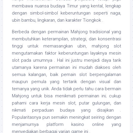
membawa nuansa budaya Timur yang kental, lengkap
dengan simbol-simbol keberuntungan seperti naga,
ubin bambu, lingkaran, dan karakter Tiongkok .
Berbeda dengan permainan Mahjong tradisional yang
membutuhkan keterampilan, strategi, dan konsentrasi
tinggi untuk memasangkan ubin, mahjong slot
mengutamakan faktor keberuntungan layaknya mesin
slot pada umumnya . Hal ini justru menjadi daya tarik
utamanya karena permainan ini mudah diakses oleh
semua kalangan, baik pemain slot berpengalaman
maupun pemula yang tertarik dengan visual dan
temanya yang unik. Anda tidak perlu tahu cara bermain
Mahjong untuk bisa menikmati permainan ini; cukup
pahami cara kerja mesin slot, putar gulungan, dan
nikmati perpaduan budaya yang disajikan .
Popularitasnya pun semakin meningkat seiring dengan
menjamurnya platform kasino online yang
menyediakan berbagai varian game ini .