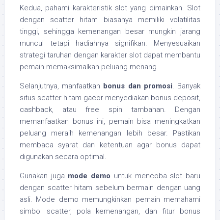
Kedua, pahami karakteristik slot yang dimainkan. Slot
dengan scatter hitam biasanya memiliki volatilitas
tinggi, sehingga kemenangan besar mungkin jarang
muncul tetapi hadiahnya signifikan. Menyesuaikan
strategi taruhan dengan karakter slot dapat membantu
pemain memaksimalkan peluang menang.
Selanjutnya, manfaatkan
bonus dan promosi
. Banyak
situs scatter hitam gacor menyediakan bonus deposit,
cashback, atau free spin tambahan. Dengan
memanfaatkan bonus ini, pemain bisa meningkatkan
peluang meraih kemenangan lebih besar. Pastikan
membaca syarat dan ketentuan agar bonus dapat
digunakan secara optimal.
Gunakan juga
mode demo
untuk mencoba slot baru
dengan scatter hitam sebelum bermain dengan uang
asli. Mode demo memungkinkan pemain memahami
simbol scatter, pola kemenangan, dan fitur bonus