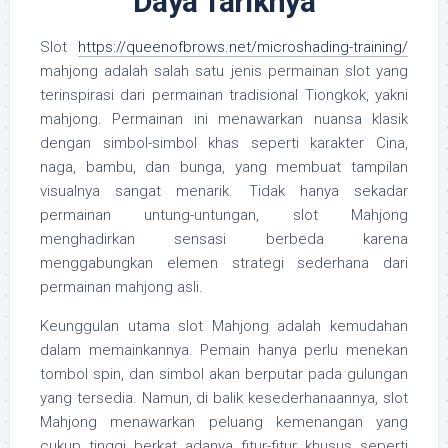
Daya Tariknya
Slot
https://queenofbrows.net/microshading-training/
mahjong adalah salah satu jenis permainan slot yang
terinspirasi dari permainan tradisional Tiongkok, yakni
mahjong. Permainan ini menawarkan nuansa klasik
dengan simbol-simbol khas seperti karakter Cina,
naga, bambu, dan bunga, yang membuat tampilan
visualnya sangat menarik. Tidak hanya sekadar
permainan untung-untungan, slot Mahjong
menghadirkan sensasi berbeda karena
menggabungkan elemen strategi sederhana dari
permainan mahjong asli.
Keunggulan utama slot Mahjong adalah kemudahan
dalam memainkannya. Pemain hanya perlu menekan
tombol spin, dan simbol akan berputar pada gulungan
yang tersedia. Namun, di balik kesederhanaannya, slot
Mahjong menawarkan peluang kemenangan yang
cukup tinggi berkat adanya fitur-fitur khusus seperti