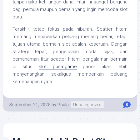
tanpa risiko kehilangan dana. Fitur ini sangat berguna
bagi pemula maupun pemain yang ingin mencoba slot
baru.
Terakhir, tetap fokus pada hiburan. Scatter hitam
memang menawarkan peluang menang besar, tetapi
tujuan utama bermain slot adalah keseruan. Dengan
strategi tepat, pengelolaan modal bijak, dan
pemahaman fitur scatter hitam, pengalaman bermain
di situs
slot pusatgame
gacor akan lebih
menyenangkan sekaligus memberikan peluang
kemenangan nyata.
September 21, 2025
by
Paula
Uncategorized
0