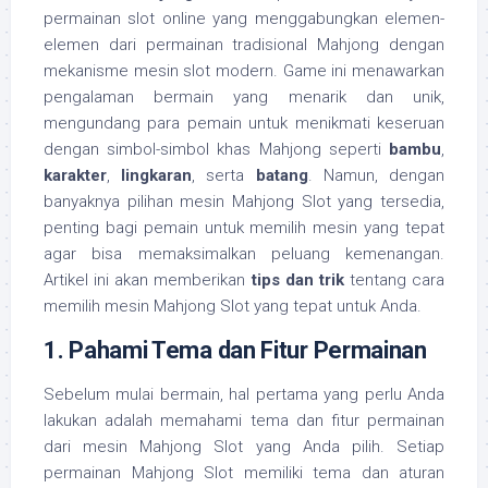
permainan slot online yang menggabungkan elemen-
elemen dari permainan tradisional Mahjong dengan
mekanisme mesin slot modern. Game ini menawarkan
pengalaman bermain yang menarik dan unik,
mengundang para pemain untuk menikmati keseruan
dengan simbol-simbol khas Mahjong seperti
bambu
,
karakter
,
lingkaran
, serta
batang
. Namun, dengan
banyaknya pilihan mesin Mahjong Slot yang tersedia,
penting bagi pemain untuk memilih mesin yang tepat
agar bisa memaksimalkan peluang kemenangan.
Artikel ini akan memberikan
tips dan trik
tentang cara
memilih mesin Mahjong Slot yang tepat untuk Anda.
1.
Pahami Tema dan Fitur Permainan
Sebelum mulai bermain, hal pertama yang perlu Anda
lakukan adalah memahami tema dan fitur permainan
dari mesin Mahjong Slot yang Anda pilih. Setiap
permainan Mahjong Slot memiliki tema dan aturan