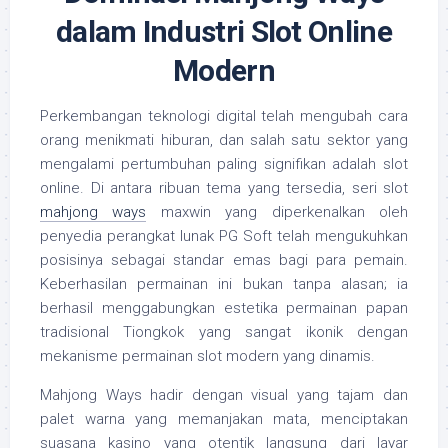
dalam Industri Slot Online
Modern
Perkembangan teknologi digital telah mengubah cara
orang menikmati hiburan, dan salah satu sektor yang
mengalami pertumbuhan paling signifikan adalah slot
online. Di antara ribuan tema yang tersedia, seri slot
mahjong ways
maxwin yang diperkenalkan oleh
penyedia perangkat lunak PG Soft telah mengukuhkan
posisinya sebagai standar emas bagi para pemain.
Keberhasilan permainan ini bukan tanpa alasan; ia
berhasil menggabungkan estetika permainan papan
tradisional Tiongkok yang sangat ikonik dengan
mekanisme permainan slot modern yang dinamis.
Mahjong Ways hadir dengan visual yang tajam dan
palet warna yang memanjakan mata, menciptakan
suasana kasino yang otentik langsung dari layar