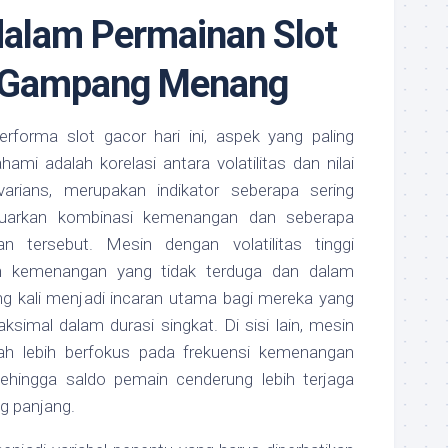
dalam Permainan Slot
 Gampang Menang
rforma slot gacor hari ini, aspek yang paling
ami adalah korelasi antara volatilitas dan nilai
 varians, merupakan indikator seberapa sering
uarkan kombinasi kemenangan dan seberapa
n tersebut. Mesin dengan volatilitas tinggi
n kemenangan yang tidak terduga dan dalam
ing kali menjadi incaran utama bagi mereka yang
simal dalam durasi singkat. Di sisi lain, mesin
ndah lebih berfokus pada frekuensi kemenangan
sehingga saldo pemain cenderung lebih terjaga
g panjang.