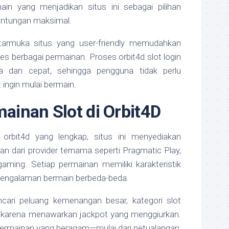
ain yang menjadikan situs ini sebagai pilihan
untungan maksimal.
antarmuka situs yang user-friendly memudahkan
 berbagai permainan. Proses orbit4d slot login
a dan cepat, sehingga pengguna tidak perlu
ingin mulai bermain.
inan Slot di Orbit4D
 orbit4d yang lengkap, situs ini menyediakan
nan dari provider ternama seperti Pragmatic Play,
aming. Setiap permainan memiliki karakteristik
pengalaman bermain berbeda-beda.
ari peluang kemenangan besar, kategori slot
t karena menawarkan jackpot yang menggiurkan.
a permainan yang beragam—mulai dari petualangan,