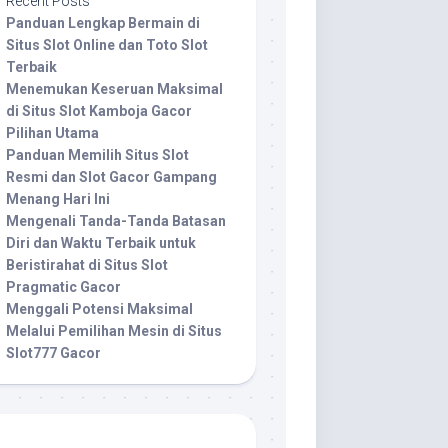
Recent Posts
Panduan Lengkap Bermain di
Situs Slot Online dan Toto Slot
Terbaik
Menemukan Keseruan Maksimal
di Situs Slot Kamboja Gacor
Pilihan Utama
Panduan Memilih Situs Slot
Resmi dan Slot Gacor Gampang
Menang Hari Ini
Mengenali Tanda-Tanda Batasan
Diri dan Waktu Terbaik untuk
Beristirahat di Situs Slot
Pragmatic Gacor
Menggali Potensi Maksimal
Melalui Pemilihan Mesin di Situs
Slot777 Gacor