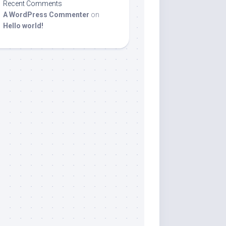
Recent Comments
A WordPress Commenter
on
Hello world!