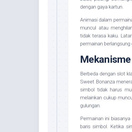
dengan gaya kartun.
Animasi dalam permainan
muncul atau menghilan
tidak terasa kaku. Lat
permainan berlangsung d
Mekanisme 
Berbeda dengan slot kl
Sweet Bonanza menerap
simbol tidak harus mun
melainkan cukup muncul
gulungan.
Permainan ini biasany
baris simbol. Ketika 