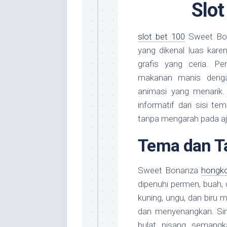
Slo
slot bet 100
Sweet Bona
yang dikenal luas kar
grafis yang ceria. 
makanan manis dengan
animasi yang menarik
informatif dari sisi te
tanpa mengarah pada aj
Tema dan T
Sweet Bonanza
hongko
dipenuhi permen, buah,
kuning, ungu, dan biru
dan menyenangkan. Sim
bulat, pisang, semang