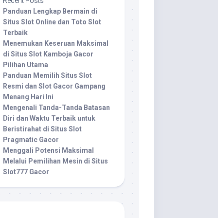
Recent Posts
Panduan Lengkap Bermain di
Situs Slot Online dan Toto Slot
Terbaik
Menemukan Keseruan Maksimal
di Situs Slot Kamboja Gacor
Pilihan Utama
Panduan Memilih Situs Slot
Resmi dan Slot Gacor Gampang
Menang Hari Ini
Mengenali Tanda-Tanda Batasan
Diri dan Waktu Terbaik untuk
Beristirahat di Situs Slot
Pragmatic Gacor
Menggali Potensi Maksimal
Melalui Pemilihan Mesin di Situs
Slot777 Gacor