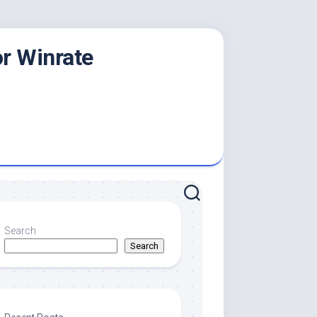
or Winrate
Search
Search