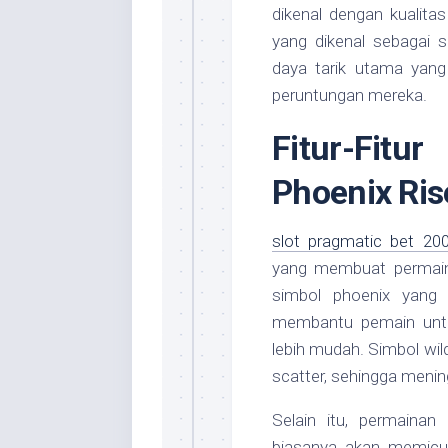
dikenal dengan kualitas
yang dikenal sebagai 
daya tarik utama ya
peruntungan mereka.
Fitur-Fit
Phoenix Ris
slot pragmatic bet 20
yang membuat permaina
simbol phoenix yang 
membantu pemain unt
lebih mudah. Simbol wild
scatter, sehingga meni
Selain itu, permainan 
biasanya akan memicu