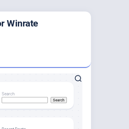
or Winrate
Search
Search