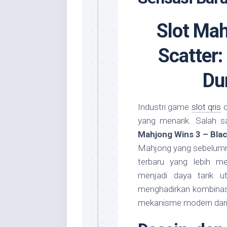
Slot Mah
Scatter:
Du
Industri game
slot qris
o
yang menarik. Salah s
Mahjong Wins 3 – Blac
Mahjong yang sebelumnya
terbaru yang lebih m
menjadi daya tarik u
menghadirkan kombinasi
mekanisme modern dari 