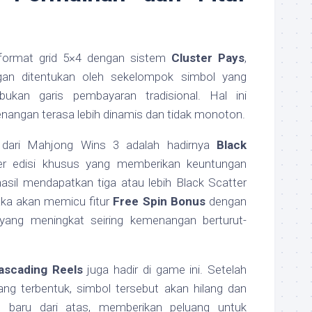
 format grid 5×4 dengan sistem
Cluster Pays
,
gan ditentukan oleh sekelompok simbol yang
bukan garis pembayaran tradisional. Hal ini
ngan terasa lebih dinamis dan tidak monoton.
 dari Mahjong Wins 3 adalah hadirnya
Black
ter edisi khusus yang memberikan keuntungan
hasil mendapatkan tiga atau lebih Black Scatter
aka akan memicu fitur
Free Spin Bonus
dengan
) yang meningkat seiring kemenangan berturut-
ascading Reels
juga hadir di game ini. Setelah
ng terbentuk, simbol tersebut akan hilang dan
ol baru dari atas, memberikan peluang untuk