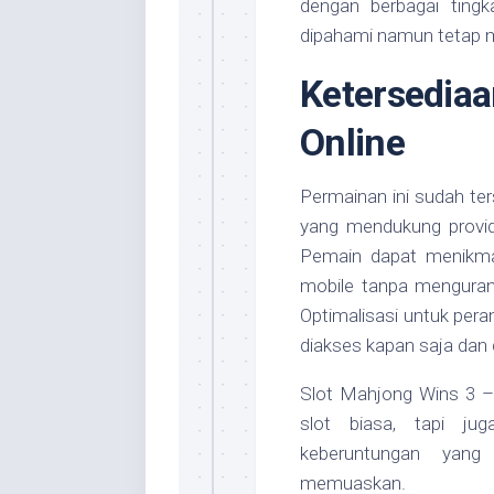
dengan berbagai tin
dipahami namun tetap 
Ketersedi
Online
Permainan ini sudah ter
yang mendukung provide
Pemain dapat menikma
mobile tanpa menguran
Optimalisasi untuk per
diakses kapan saja dan 
Slot Mahjong Wins 3 –
slot biasa, tapi ju
keberuntungan yang
memuaskan.