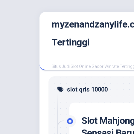
Skip
myzenandzanylife.co
to
content
Tertinggi
Situs Judi Slot Online Gacor Winrate Tertingg
slot qris 10000
Slot Mahjong
Sensasi Baru