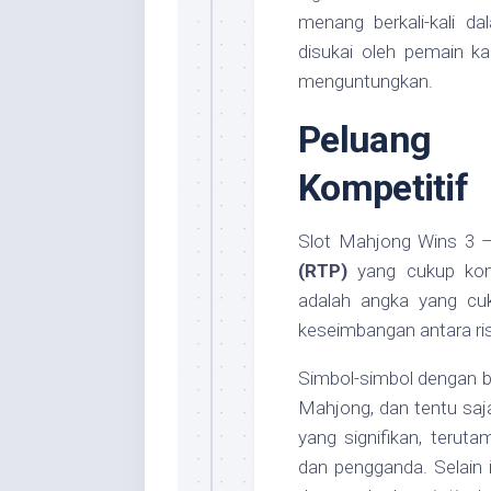
menang berkali-kali d
disukai oleh pemain k
menguntungkan.
Peluang
Kompetitif
Slot Mahjong Wins 3 
(RTP)
yang cukup kompe
adalah angka yang cuk
keseimbangan antara ri
Simbol-simbol dengan ba
Mahjong, dan tentu sa
yang signifikan, teruta
dan pengganda. Selain 