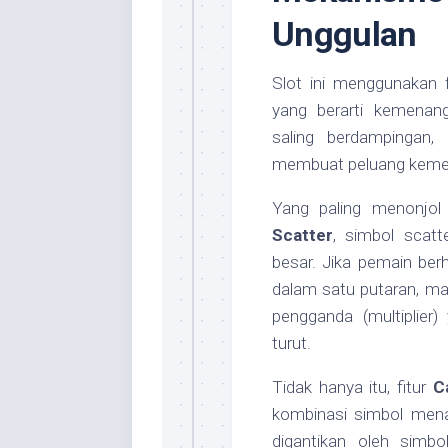
Unggulan
Slot ini menggunakan
yang berarti kemenan
saling berdampingan, 
membuat peluang kemena
Yang paling menonjol
Scatter
, simbol scat
besar. Jika pemain ber
dalam satu putaran, m
pengganda (multiplier
turut.
Tidak hanya itu, fitur
C
kombinasi simbol mena
digantikan oleh simb