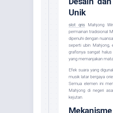
Desain da
Unik
slot qris
Mahjong Wins
permainan tradisional 
dipenuhi dengan nuansa 
seperti ubin Mahjong, 
grafisnya sangat halu
yang memanjakan mata
Efek suara yang digun
musik latar bergaya ori
Semua elemen ini me
Mahjong di negeri asa
kejutan.
Mekanisme