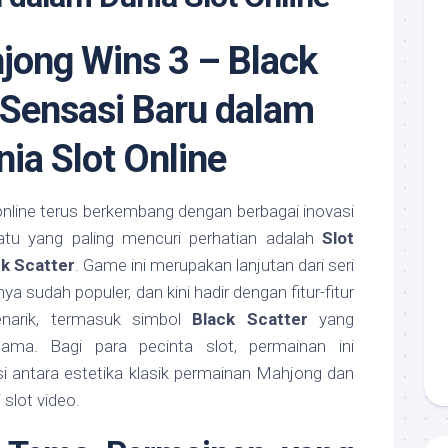
jong Wins 3 – Black
 Sensasi Baru dalam
nia Slot Online
nline terus berkembang dengan berbagai inovasi
atu yang paling mencuri perhatian adalah
Slot
k Scatter
. Game ini merupakan lanjutan dari seri
 sudah populer, dan kini hadir dengan fitur-fitur
enarik, termasuk simbol
Black Scatter
yang
tama. Bagi para pecinta slot, permainan ini
 antara estetika klasik permainan Mahjong dan
slot video.