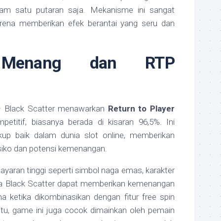
alam satu putaran saja. Mekanisme ini sangat
arena memberikan efek berantai yang seru dan
 Menang dan RTP
– Black Scatter menawarkan
Return to Player
titif, biasanya berada di kisaran 96,5%. Ini
up baik dalam dunia slot online, memberikan
siko dan potensi kemenangan.
yaran tinggi seperti simbol naga emas, karakter
ja Black Scatter dapat memberikan kemenangan
ma ketika dikombinasikan dengan fitur free spin
itu, game ini juga cocok dimainkan oleh pemain