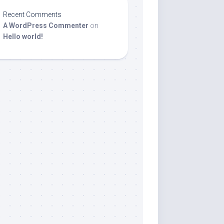
Recent Comments
A WordPress Commenter
on
Hello world!