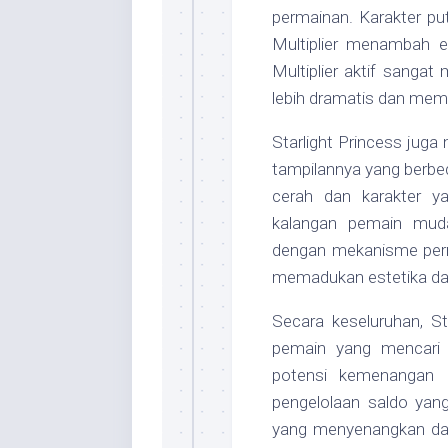
permainan. Karakter p
Multiplier menambah e
Multiplier aktif sang
lebih dramatis dan me
Starlight Princess juga
tampilannya yang berbe
cerah dan karakter y
kalangan pemain mud
dengan mekanisme perma
memadukan estetika da
Secara keseluruhan, St
pemain yang mencari s
potensi kemenangan 
pengelolaan saldo yan
yang menyenangkan dan