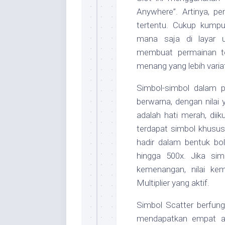
Anywhere”. Artinya, p
tertentu. Cukup kumpu
mana saja di layar 
membuat permainan te
menang yang lebih variat
Simbol-simbol dalam p
berwarna, dengan nilai 
adalah hati merah, diik
terdapat simbol khusus 
hadir dalam bentuk bol
hingga 500x. Jika si
kemenangan, nilai ke
Multiplier yang aktif.
Simbol Scatter berfung
mendapatkan empat at