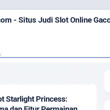
m - Situs Judi Slot Online Gac
i
t Starlight Princess:
ma dan Fitur Permainan