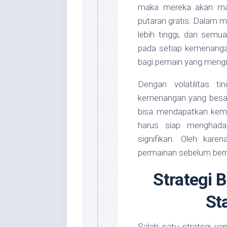
maka mereka akan mas
putaran gratis. Dalam m
lebih tinggi, dan semu
pada setiap kemenangan
bagi pemain yang meng
Dengan volatilitas ti
kemenangan yang besar,
bisa mendapatkan keme
harus siap menghada
signifikan. Oleh kare
permainan sebelum berm
Strategi 
St
Salah satu strategi ya