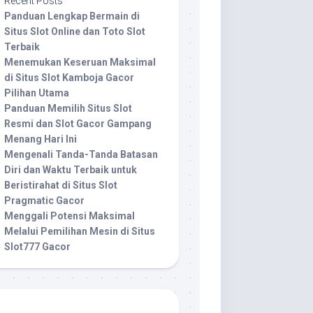
Recent Posts
Panduan Lengkap Bermain di
Situs Slot Online dan Toto Slot
Terbaik
Menemukan Keseruan Maksimal
di Situs Slot Kamboja Gacor
Pilihan Utama
Panduan Memilih Situs Slot
Resmi dan Slot Gacor Gampang
Menang Hari Ini
Mengenali Tanda-Tanda Batasan
Diri dan Waktu Terbaik untuk
Beristirahat di Situs Slot
Pragmatic Gacor
Menggali Potensi Maksimal
Melalui Pemilihan Mesin di Situs
Slot777 Gacor