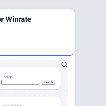
or Winrate
Search
Search