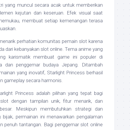
utri yang muncul secara acak untuk memberikan
lemen kejutan dan keseruan. Efek visual saat
at memukau, membuat setiap kemenangan terasa
muaskan.
 menarik perhatian komunitas pemain slot karena
da dari kebanyakan slot online. Tema anime yang
ang karismatik membuat game ini populer di
a dan penggemar budaya Jepang. Ditambah
inan yang inovatif, Starlight Princess berhasil
n gameplay secara harmonis.
arlight Princess adalah pilihan yang tepat bagi
lot dengan tampilan unik, fitur menarik, dan
besar. Meskipun membutuhkan strategi dan
g bijak, permainan ini menawarkan pengalaman
 penuh tantangan. Bagi penggemar slot online