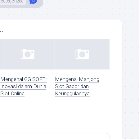
categorized
0
..
Mengenal GG SOFT:
Mengenal Mahjong
Inovasi dalam Dunia
Slot Gacor dan
Slot Online
Keunggulannya