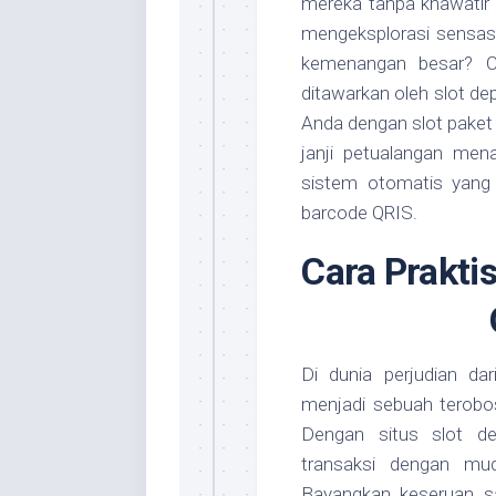
mereka tanpa khawatir
mengeksplorasi sensasi
kemenangan besar? C
ditawarkan oleh slot d
Anda dengan slot paket 
janji petualangan men
sistem otomatis yan
barcode QRIS.
Cara Prakti
Di dunia perjudian da
menjadi sebuah terobo
Dengan situs slot de
transaksi dengan mu
Bayangkan keseruan sa