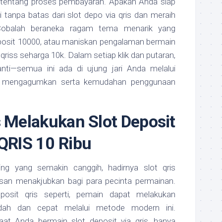
 tentang proses pembayaran. Apakah Anda siap
 tanpa batas dari slot depo via qris dan meraih
obalah beraneka ragam tema menarik yang
eposit 10000, atau maniskan pengalaman bermain
qriss seharga 10k. Dalam setiap klik dan putaran,
anti—semua ini ada di ujung jari Anda melalui
g mengagumkan serta kemudahan penggunaan
s Melakukan Slot Deposit
QRIS 10 Ribu
ring yang semakin canggih, hadirnya slot qris
san menakjubkan bagi para pecinta permainan.
posit qris seperti, pemain dapat melakukan
dah dan cepat melalui metode modern ini.
at Anda bermain slot deposit via qris, hanya