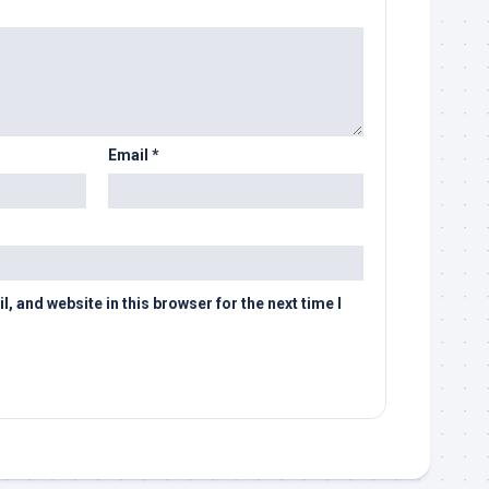
Email
*
 and website in this browser for the next time I