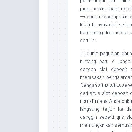
petualangan judi onlin
juga menanti bagi mere
—sebuah kesempatan e
lebih banyak dari seti
bergabung di situs slot 
seru ini.
Di dunia perjudian dar
bintang baru di langi
dengan slot deposit
merasakan pengalaman 
Dengan situs-situs sepe
dari situs slot deposit 
ribu, di mana Anda cuk
langsung terjun ke da
canggih seperti qris s
memungkinkan semua pe