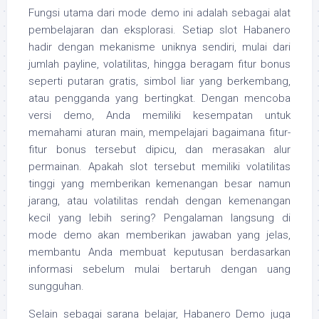
Fungsi utama dari mode demo ini adalah sebagai alat
pembelajaran dan eksplorasi. Setiap slot Habanero
hadir dengan mekanisme uniknya sendiri, mulai dari
jumlah payline, volatilitas, hingga beragam fitur bonus
seperti putaran gratis, simbol liar yang berkembang,
atau pengganda yang bertingkat. Dengan mencoba
versi demo, Anda memiliki kesempatan untuk
memahami aturan main, mempelajari bagaimana fitur-
fitur bonus tersebut dipicu, dan merasakan alur
permainan. Apakah slot tersebut memiliki volatilitas
tinggi yang memberikan kemenangan besar namun
jarang, atau volatilitas rendah dengan kemenangan
kecil yang lebih sering? Pengalaman langsung di
mode demo akan memberikan jawaban yang jelas,
membantu Anda membuat keputusan berdasarkan
informasi sebelum mulai bertaruh dengan uang
sungguhan.
Selain sebagai sarana belajar, Habanero Demo juga