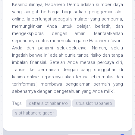
Kesimpulannya, Habanero Demo adalah sumber daya
yang sangat berharga bagi setiap penggemar slot
online. Ia berfungsi sebagai simulator yang sempurna,
memungkinkan Anda untuk belajar, berlatih, dan
mengeksplorasi dengan aman. Manfaatkanlah
sepenuhnya untuk menemukan game Habanero favorit
Anda dan pahami seluk-beluknya. Namun, selalu
ingatlah bahwa ini adalah dunia tanpa risiko dan tanpa
imbalan finansial. Setelah Anda merasa percaya diri,
transisi ke permainan dengan uang sungguhan di
kasino online terpercaya akan terasa lebih mulus dan
terinformasi, membawa pengalaman bermain yang
sebenarnya dengan pengetahuan yang Anda miliki.
Tags:
daftar slot habanero
situs slot habanero
slot habanero gacor