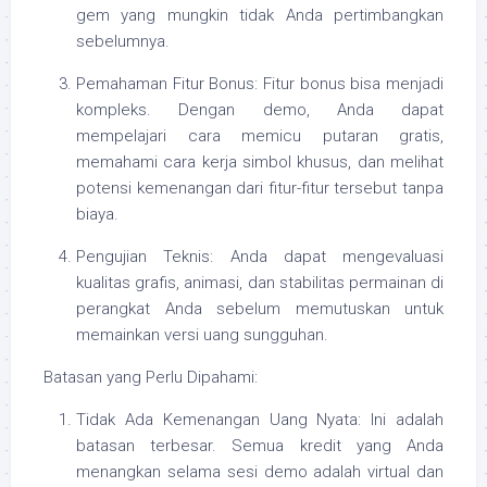
gem yang mungkin tidak Anda pertimbangkan
sebelumnya.
Pemahaman Fitur Bonus: Fitur bonus bisa menjadi
kompleks. Dengan demo, Anda dapat
mempelajari cara memicu putaran gratis,
memahami cara kerja simbol khusus, dan melihat
potensi kemenangan dari fitur-fitur tersebut tanpa
biaya.
Pengujian Teknis: Anda dapat mengevaluasi
kualitas grafis, animasi, dan stabilitas permainan di
perangkat Anda sebelum memutuskan untuk
memainkan versi uang sungguhan.
Batasan yang Perlu Dipahami:
Tidak Ada Kemenangan Uang Nyata: Ini adalah
batasan terbesar. Semua kredit yang Anda
menangkan selama sesi demo adalah virtual dan