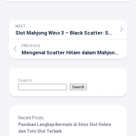
NEXT
Slot Mahjong Wins 3 – Black Scatter: Sensasi Terbaru Dunia Slot Online
PREVIOUS
Mengenal Scatter Hitam dalam Mahjong Ways
Search
Search
Recent Posts
Panduan Lengkap Bermain di Situs Slot Online
dan Toto Slot Terbaik