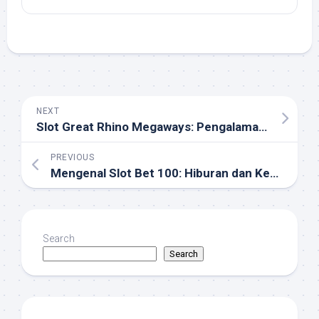
NEXT
Slot Great Rhino Megaways: Pengalaman Bermain yang Mendebarkan
PREVIOUS
Mengenal Slot Bet 100: Hiburan dan Keseruan di Situs Bet 100
Search
Search