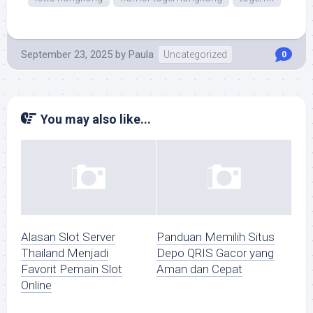
September 23, 2025
by
Paula
Uncategorized
0
You may also like...
Alasan Slot Server
Panduan Memilih Situs
Thailand Menjadi
Depo QRIS Gacor yang
Favorit Pemain Slot
Aman dan Cepat
Online