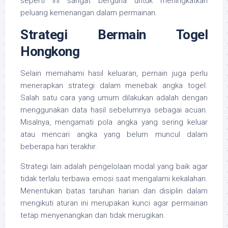
seperti ini sangat berguna untuk meningkatkan
peluang kemenangan dalam permainan.
Strategi Bermain Togel
Hongkong
Selain memahami hasil keluaran, pemain juga perlu
menerapkan strategi dalam menebak angka togel.
Salah satu cara yang umum dilakukan adalah dengan
menggunakan data hasil sebelumnya sebagai acuan.
Misalnya, mengamati pola angka yang sering keluar
atau mencari angka yang belum muncul dalam
beberapa hari terakhir.
Strategi lain adalah pengelolaan modal yang baik agar
tidak terlalu terbawa emosi saat mengalami kekalahan.
Menentukan batas taruhan harian dan disiplin dalam
mengikuti aturan ini merupakan kunci agar permainan
tetap menyenangkan dan tidak merugikan.