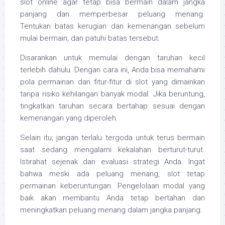
slot online agar tetap bisa bermain dalam jangka
panjang dan memperbesar peluang menang.
Tentukan batas kerugian dan kemenangan sebelum
mulai bermain, dan patuhi batas tersebut.
Disarankan untuk memulai dengan taruhan kecil
terlebih dahulu. Dengan cara ini, Anda bisa memahami
pola permainan dan fitur-fitur di slot yang dimainkan
tanpa risiko kehilangan banyak modal. Jika beruntung,
tingkatkan taruhan secara bertahap sesuai dengan
kemenangan yang diperoleh.
Selain itu, jangan terlalu tergoda untuk terus bermain
saat sedang mengalami kekalahan berturut-turut.
Istirahat sejenak dan evaluasi strategi Anda. Ingat
bahwa meski ada peluang menang, slot tetap
permainan keberuntungan. Pengelolaan modal yang
baik akan membantu Anda tetap bertahan dan
meningkatkan peluang menang dalam jangka panjang.