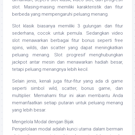
slot. Masing-masing memiliki karakteristik dan fitur
berbeda yang mempengaruhi peluang menang.
Slot klasik biasanya memiliki 3 gulungan dan fitur
sederhana, cocok untuk pemula. Sedangkan video
slot menawarkan berbagai fitur bonus seperti free
spins, wilds, dan scatter yang dapat meningkatkan
peluang menang. Slot progresif menghubungkan
jackpot antar mesin dan menawarkan hadiah besar,
tetapi peluang menangnya lebih kecil.
Selain jenis, kenali juga fitur-fitur yang ada di game
seperti simbol wild, scatter, bonus game, dan
multiplier. Memahami fitur ini akan membantu Anda
memanfaatkan setiap putaran untuk peluang menang
yang lebih besar.
Mengelola Modal dengan Bijak
Pengelolaan modal adalah kunci utama dalam bermain