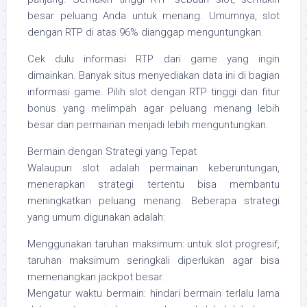
besar peluang Anda untuk menang. Umumnya, slot
dengan RTP di atas 96% dianggap menguntungkan.
Cek dulu informasi RTP dari game yang ingin
dimainkan. Banyak situs menyediakan data ini di bagian
informasi game. Pilih slot dengan RTP tinggi dan fitur
bonus yang melimpah agar peluang menang lebih
besar dan permainan menjadi lebih menguntungkan.
Bermain dengan Strategi yang Tepat
Walaupun slot adalah permainan keberuntungan,
menerapkan strategi tertentu bisa membantu
meningkatkan peluang menang. Beberapa strategi
yang umum digunakan adalah:
Menggunakan taruhan maksimum: untuk slot progresif,
taruhan maksimum seringkali diperlukan agar bisa
memenangkan jackpot besar.
Mengatur waktu bermain: hindari bermain terlalu lama