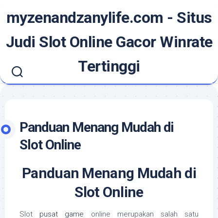
Skip
myzenandzanylife.com - Situs
to
content
Judi Slot Online Gacor Winrate
Tertinggi
Panduan Menang Mudah di
Slot Online
Panduan Menang Mudah di
Slot Online
Slot
pusat game
online merupakan salah satu