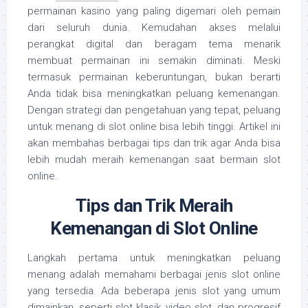
permainan kasino yang paling digemari oleh pemain
dari seluruh dunia. Kemudahan akses melalui
perangkat digital dan beragam tema menarik
membuat permainan ini semakin diminati. Meski
termasuk permainan keberuntungan, bukan berarti
Anda tidak bisa meningkatkan peluang kemenangan.
Dengan strategi dan pengetahuan yang tepat, peluang
untuk menang di slot online bisa lebih tinggi. Artikel ini
akan membahas berbagai tips dan trik agar Anda bisa
lebih mudah meraih kemenangan saat bermain slot
online.
Tips dan Trik Meraih
Kemenangan di Slot Online
Langkah pertama untuk meningkatkan peluang
menang adalah memahami berbagai jenis slot online
yang tersedia. Ada beberapa jenis slot yang umum
dimainkan, seperti slot klasik, video slot, dan progresif