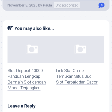
November 8, 2025
by
Paula
Uncategorized
0
You may also like...
Slot Deposit 10000:
Link Slot Online:
Panduan Lengkap
Temukan Situs Judi
Bermain Slot dengan
Slot Terbaik dan Gacor
Modal Terjangkau
Leave a Reply