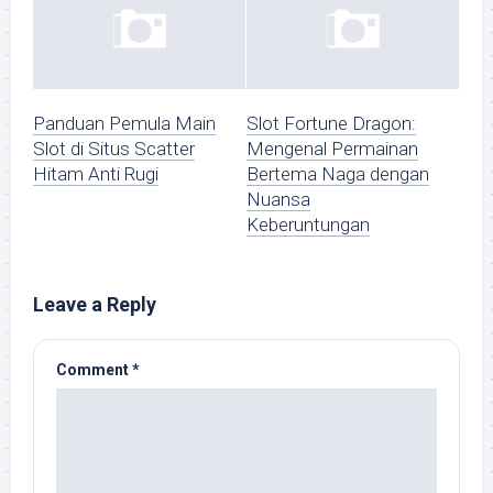
Panduan Pemula Main
Slot Fortune Dragon:
Slot di Situs Scatter
Mengenal Permainan
Hitam Anti Rugi
Bertema Naga dengan
Nuansa
Keberuntungan
Leave a Reply
Comment
*