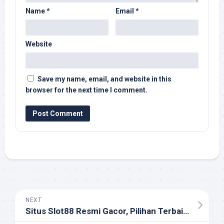
Name
*
Email
*
Website
Save my name, email, and website in this
browser for the next time I comment.
NEXT
Situs Slot88 Resmi Gacor, Pilihan Terbaik untuk Pecinta Slot