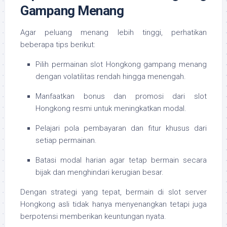
Gampang Menang
Agar peluang menang lebih tinggi, perhatikan
beberapa tips berikut:
Pilih permainan slot Hongkong gampang menang
dengan volatilitas rendah hingga menengah.
Manfaatkan bonus dan promosi dari slot
Hongkong resmi untuk meningkatkan modal.
Pelajari pola pembayaran dan fitur khusus dari
setiap permainan.
Batasi modal harian agar tetap bermain secara
bijak dan menghindari kerugian besar.
Dengan strategi yang tepat, bermain di slot server
Hongkong asli tidak hanya menyenangkan tetapi juga
berpotensi memberikan keuntungan nyata.