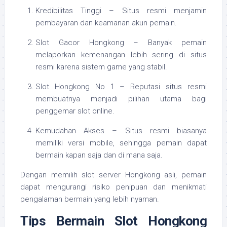
Kredibilitas Tinggi – Situs resmi menjamin
pembayaran dan keamanan akun pemain.
Slot Gacor Hongkong – Banyak pemain
melaporkan kemenangan lebih sering di situs
resmi karena sistem game yang stabil.
Slot Hongkong No 1 – Reputasi situs resmi
membuatnya menjadi pilihan utama bagi
penggemar slot online.
Kemudahan Akses – Situs resmi biasanya
memiliki versi mobile, sehingga pemain dapat
bermain kapan saja dan di mana saja.
Dengan memilih slot server Hongkong asli, pemain
dapat mengurangi risiko penipuan dan menikmati
pengalaman bermain yang lebih nyaman.
Tips Bermain Slot Hongkong