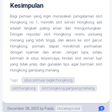
Kesimpulan
Bagi pemain yang ingin merasakan pengalaman slot
Hongkong no 1, memilih slot server Hongkong asli
adalah langkah paling aman dan menguntungkan.
Dengan reputasi slot Hongkong resmi, peluang
menang yang lebih tinggi, dan akses ke slot gacor
Hongkong, pemain dapat menikmati permainan
dengan nyaman dan aman. Jangan lupa, selalu
bermain di situs terpercaya, hindari slot server luar
yang tidak jelas, dan gunakan tips agar bermain slot
Hongkong gampang menang.
Tags:
situs slot luar negeri hongkong
slot hongkong
slot hongkong gampang menang
December 28, 2025
by
Paula
Uncategorized
0