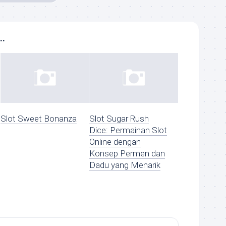
..
Slot Sweet Bonanza
Slot Sugar Rush
Dice: Permainan Slot
Online dengan
Konsep Permen dan
Dadu yang Menarik