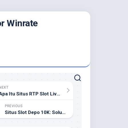
or Winrate
NEXT
Apa Itu Situs RTP Slot Live dan Mengapa Data RTP Penting bagi Pemain?
PREVIOUS
Situs Slot Depo 10K: Solusi Tepat Bermain Slot dengan Modal Terjangkau