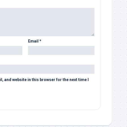
Email
*
 and website in this browser for the next time I