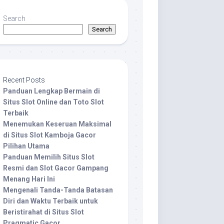
Search
Search
Recent Posts
Panduan Lengkap Bermain di
Situs Slot Online dan Toto Slot
Terbaik
Menemukan Keseruan Maksimal
di Situs Slot Kamboja Gacor
Pilihan Utama
Panduan Memilih Situs Slot
Resmi dan Slot Gacor Gampang
Menang Hari Ini
Mengenali Tanda-Tanda Batasan
Diri dan Waktu Terbaik untuk
Beristirahat di Situs Slot
Pragmatic Gacor