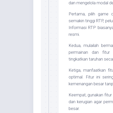
dan mengelola modal de
Pertama, pilih game d
semakin tinggi RTP, pe
Informasi RTP biasanya
resmi.
Kedua, mulailah berma
permainan dan fitur
tingkatkan taruhan sec
Ketiga, manfaatkan fi
optimal. Fitur ini se
kemenangan besar tanp
Keempat, gunakan fitu
dan kerugian agar perm
besar.