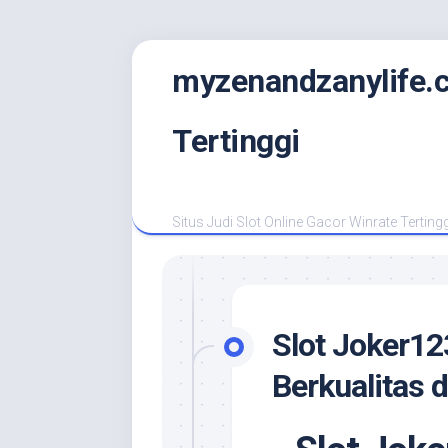
Skip
myzenandzanylife.co
to
content
Tertinggi
Situs Judi Slot Online Gacor Winrate Tertingg
Slot Joker12
Berkualitas