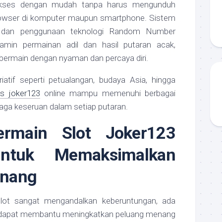
iakses dengan mudah tanpa harus mengunduh
browser di komputer maupun smartphone. Sistem
 dan penggunaan teknologi Random Number
amin permainan adil dan hasil putaran acak,
bermain dengan nyaman dan percaya diri.
atif seperti petualangan, budaya Asia, hingga
us joker123
online mampu memenuhi berbagai
aga keseruan dalam setiap putaran.
Bermain Slot Joker123
ntuk Memaksimalkan
enang
lot sangat mengandalkan keberuntungan, ada
g dapat membantu meningkatkan peluang menang