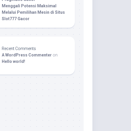
Menggali Potensi Maksimal
Melalui Pemilihan Mesin di Situs
Slot777 Gacor
Recent Comments
A WordPress Commenter
on
Hello world!