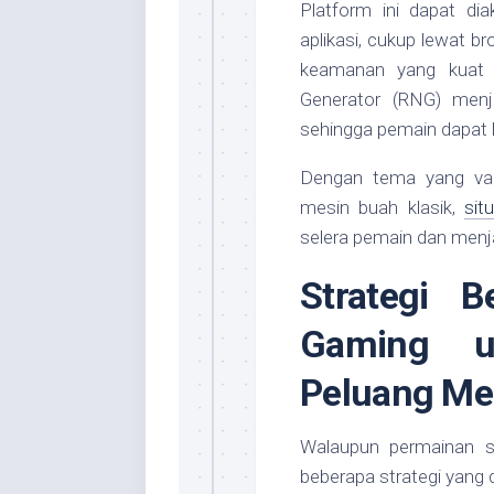
Platform ini dapat d
aplikasi, cukup lewat 
keamanan yang kuat
Generator (RNG) menj
sehingga pemain dapat 
Dengan tema yang vari
mesin buah klasik,
sit
selera pemain dan menj
Strategi 
Gaming u
Peluang M
Walaupun permainan s
beberapa strategi yan