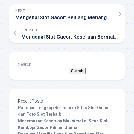
NEXT
Mengenal Slot Gacor: Peluang Menang di Slot Online Deposit 10rb
PREVIOUS
Mengenal Slot Gacor: Keseruan Bermain dengan Modal Minim
Search
Search
Recent Posts
Panduan Lengkap Bermain di Situs Slot Online
dan Toto Slot Terbaik
Menemukan Keseruan Maksimal di Situs Slot
Kamboja Gacor Pilihan Utama