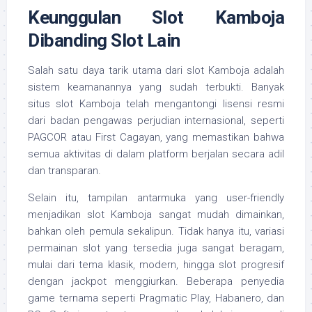
Keunggulan Slot Kamboja
Dibanding Slot Lain
Salah satu daya tarik utama dari slot Kamboja adalah
sistem keamanannya yang sudah terbukti. Banyak
situs slot Kamboja telah mengantongi lisensi resmi
dari badan pengawas perjudian internasional, seperti
PAGCOR atau First Cagayan, yang memastikan bahwa
semua aktivitas di dalam platform berjalan secara adil
dan transparan.
Selain itu, tampilan antarmuka yang user-friendly
menjadikan slot Kamboja sangat mudah dimainkan,
bahkan oleh pemula sekalipun. Tidak hanya itu, variasi
permainan slot yang tersedia juga sangat beragam,
mulai dari tema klasik, modern, hingga slot progresif
dengan jackpot menggiurkan. Beberapa penyedia
game ternama seperti Pragmatic Play, Habanero, dan