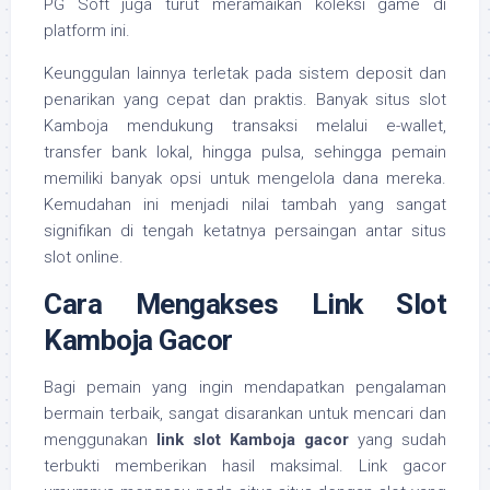
PG Soft juga turut meramaikan koleksi game di
platform ini.
Keunggulan lainnya terletak pada sistem deposit dan
penarikan yang cepat dan praktis. Banyak situs slot
Kamboja mendukung transaksi melalui e-wallet,
transfer bank lokal, hingga pulsa, sehingga pemain
memiliki banyak opsi untuk mengelola dana mereka.
Kemudahan ini menjadi nilai tambah yang sangat
signifikan di tengah ketatnya persaingan antar situs
slot online.
Cara Mengakses Link Slot
Kamboja Gacor
Bagi pemain yang ingin mendapatkan pengalaman
bermain terbaik, sangat disarankan untuk mencari dan
menggunakan
link slot Kamboja gacor
yang sudah
terbukti memberikan hasil maksimal. Link gacor