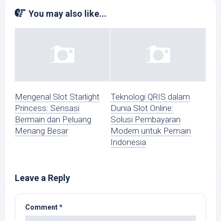
You may also like...
Mengenal Slot Starlight
Teknologi QRIS dalam
Princess: Sensasi
Dunia Slot Online:
Bermain dan Peluang
Solusi Pembayaran
Menang Besar
Modern untuk Pemain
Indonesia
Leave a Reply
Comment
*