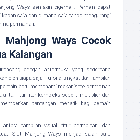
hjong Ways semakin digemari. Pemain dapat
i kapan saja dan di mana saja tanpa mengurangi
forma permainan.
ot Mahjong Ways Cocok
a Kalangan
irancang dengan antarmuka yang sederhana
n oleh siapa saja. Tutorial singkat dan tampilan
tu pemain baru memahami mekanisme permainan
 itu, fitur-fitur kompleks seperti multiplier dan
p memberikan tantangan menarik bagi pemain
ntara tampilan visual, fitur permainan, dan
uat, Slot Mahjong Ways menjadi salah satu