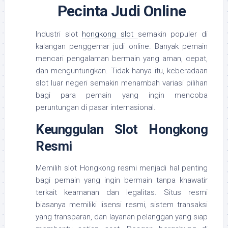
Pecinta Judi Online
Industri slot
hongkong slot
semakin populer di
kalangan penggemar judi online. Banyak pemain
mencari pengalaman bermain yang aman, cepat,
dan menguntungkan. Tidak hanya itu, keberadaan
slot luar negeri semakin menambah variasi pilihan
bagi para pemain yang ingin mencoba
peruntungan di pasar internasional.
Keunggulan Slot Hongkong
Resmi
Memilih slot Hongkong resmi menjadi hal penting
bagi pemain yang ingin bermain tanpa khawatir
terkait keamanan dan legalitas. Situs resmi
biasanya memiliki lisensi resmi, sistem transaksi
yang transparan, dan layanan pelanggan yang siap