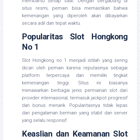
membantu setiap saat. Dengan bergabung di
situs resmi, pemain bisa memastikan bahwa
kemenangan yang diperoleh akan dibayarkan
secara adil dan tepat waktu.
Popularitas Slot Hongkong
No 1
Slot Hongkong no 1 menjadi istilah yang sering
dicari oleh pemain karena reputasinya sebagai
platform terpercaya dan memiliki tingkat
kemenangan tinggi. Situs ini biasanya
menawarkan berbagai jenis permainan slot dari
provider internasional, termasuk jackpot progresif
dan bonus menarik. Popularitasnya tidak lepas
dari pengalaman bermain yang stabil dan server
yang selalu responsif.
Keaslian dan Keamanan Slot