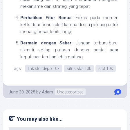
mekanisme dan strategi yang tepat.
Perhatikan Fitur Bonus:
Fokus pada momen
ketika fitur bonus aktif karena di situ peluang untuk
menang besar lebih tinggi.
Bermain dengan Sabar:
Jangan terburu-buru,
nikmati setiap putaran dengan santai agar
keputusan taruhan lebih matang.
Tags:
link slot depo 10k
situs slot 10k
slot 10k
June 30, 2025
by
Adam
Uncategorized
0
You may also like...