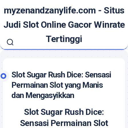
Skip
myzenandzanylife.com - Situs
to
content
Judi Slot Online Gacor Winrate
Tertinggi
Slot Sugar Rush Dice: Sensasi
Permainan Slot yang Manis
dan Mengasyikkan
Slot Sugar Rush Dice:
Sensasi Permainan Slot