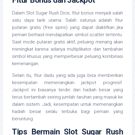
Fitur Bonus dan Jackpot
Dalam Slot Sugar Rush Dice, fitur bonus menjadi salah
satu daya tarik utama. Salah satunya adalah fitur
putaran gratis (free spins) yang dapat diaktifkan jika
pemain berhasil mendapatkan simbol scatter tertentu.
Saat mode putaran gratis aktif, peluang menang akan
meningkat karena adanya multiplikator dan tambahan
simbol khusus yang memperbesar peluang kombinasi
kemenangan.
Selain itu, fitur dadu yang ada juga bisa memberikan
kesempatan memenangkan jackpot progresif.
Jackpot ini biasanya terdiri dari hadiah besar yang
terus bertambah seiring jumlah taruhan yang masuk ke
dalam sistem. Jadi, kesempatan untuk memenangkan
hadiah besar selalu terbuka bagi pemain yang
beruntung.
Tips Bermain Slot Sugar Rush