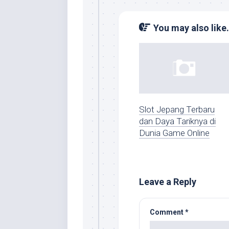
You may also like.
Slot Jepang Terbaru
dan Daya Tariknya di
Dunia Game Online
Leave a Reply
Comment
*