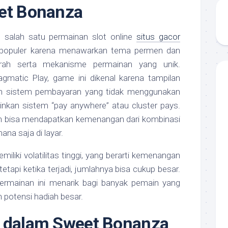
eet Bonanza
 salah satu permainan slot online
situs gacor
populer karena menawarkan tema permen dan
rah serta mekanisme permainan yang unik.
gmatic Play, game ini dikenal karena tampilan
an sistem pembayaran yang tidak menggunakan
lainkan sistem “pay anywhere” atau cluster pays.
n bisa mendapatkan kemenangan dari kombinasi
na saja di layar.
liki volatilitas tinggi, yang berarti kemenangan
, tetapi ketika terjadi, jumlahnya bisa cukup besar.
ermainan ini menarik bagi banyak pemain yang
 potensi hadiah besar.
a dalam Sweet Bonanza