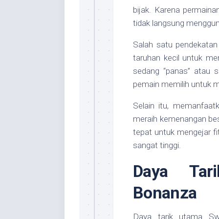
bijak. Karena permainan 
tidak langsung mengguna
Salah satu pendekatan
taruhan kecil untuk me
sedang “panas” atau s
pemain memilih untuk m
Selain itu, memanfaat
meraih kemenangan be
tepat untuk mengejar f
sangat tinggi.
Daya Tar
Bonanza
Daya tarik utama Sw