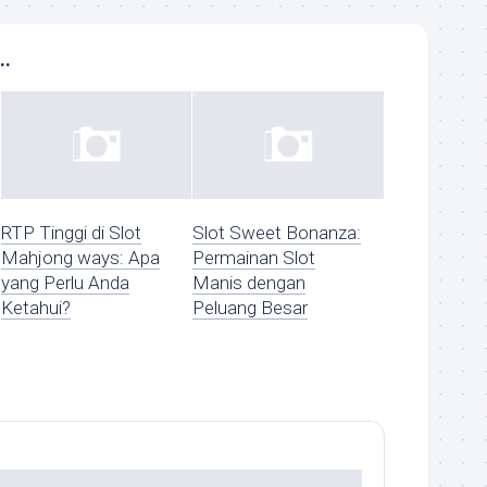
..
RTP Tinggi di Slot
Slot Sweet Bonanza:
Mahjong ways: Apa
Permainan Slot
yang Perlu Anda
Manis dengan
Ketahui?
Peluang Besar