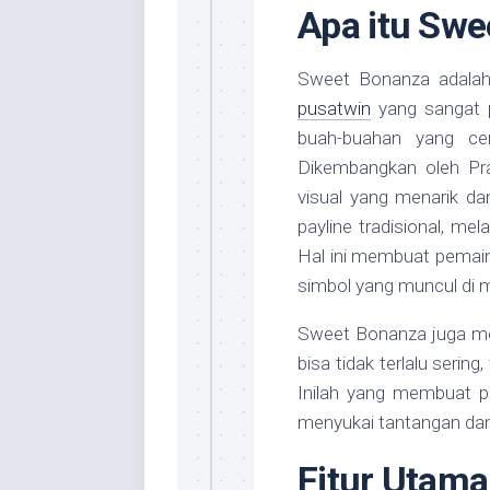
Apa itu Sw
Sweet Bonanza
adalah
pusatwin
yang sangat 
buah-buahan yang ce
Dikembangkan oleh Pra
visual yang menarik d
payline tradisional, me
Hal ini membuat pemai
simbol yang muncul di ma
Sweet Bonanza juga memi
bisa tidak terlalu sering
Inilah yang membuat p
menyukai tantangan dan
Fitur Utam