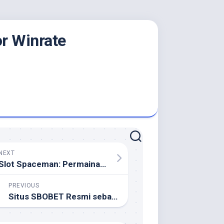
or Winrate
NEXT
Slot Spaceman: Permainan Slot Bertema Luar Angkasa yang Semakin Populer
PREVIOUS
Situs SBOBET Resmi sebagai Sistem Probabilistik Berbasis Data dan Dinamika Real-Time