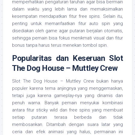
memperhatikan pengaturan taruhan agar bisa bermain
dalam waktu yang lebih lama dan memaksimalkan
kesempatan mendapatkan fitur free spins. Selain itu,
penting untuk memanfaatkan fitur auto spin yang
disediakan oleh game agar putaran berjalan otomatis,
sehingga pemain bisa fokus menikmati visual dan fitur
bonus tanpa harus terus menekan tombol spin.
Popularitas dan Keseruan Slot
The Dog House – Muttley Crew
Slot The Dog House – Muttley Crew bukan hanya
populer karena tema anjingnya yang menggemaskan,
tetapi juga karena gameplay-nya yang dinamis dan
penuh warna. Banyak pemain menyukai kombinasi
antara fitur sticky wild dan free spins yang membuat
setiap putaran terasa berbeda dan tidak
membosankan. Ditambah dengan suara latar yang
ceria dan efek animasi yang halus, permainan ini