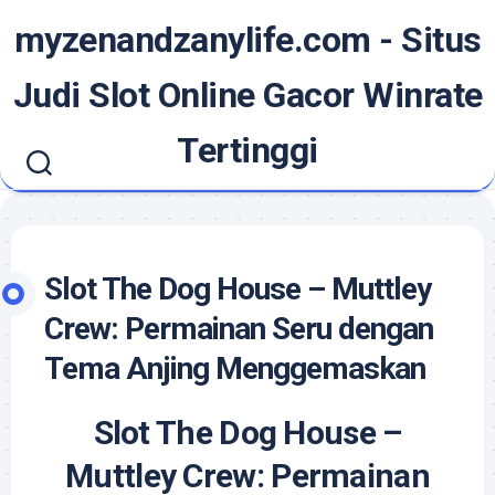
Skip
myzenandzanylife.com - Situs
to
content
Judi Slot Online Gacor Winrate
Tertinggi
Slot The Dog House – Muttley
Crew: Permainan Seru dengan
Tema Anjing Menggemaskan
Slot The Dog House –
Muttley Crew: Permainan