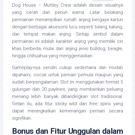
Dog House – Muttley Crew adalah desain visualnya
yang cerah dan penuh warna. Latar belakang
permainan menampilkan rumah anjing bergaya kartun
dengan berbagai aksesoris lucu seperti tulang, kalung,
dan tempat makan anjing. Setiap simbol dalam
permainan ini adalah karakter anjing yang memiliki ciri
khas berbeda, mulai dari anjing jenis bulldog, beagle,
hingga chihuahua yang menggemaskan.
Gameplay-nya sendiri cukup sederhana dan mudah
dipahami, cocok untuk pemain pemula maupun yang
sudah berpengalaman. Slot ini menggunakan format 5
gulungan dan 20 paylines, yang memberikan peluang
menang lebih banyak dibandingkan slot tradisional.
Selain itu, ada fitur sticky wild dan free spins yang
dapat meningkatkan kemenangan pemain secara
signifikan.
Bonus dan Fitur Unggulan dalam