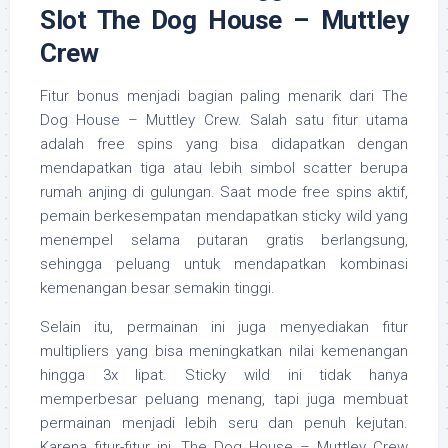
Slot The Dog House – Muttley
Crew
Fitur bonus menjadi bagian paling menarik dari The
Dog House – Muttley Crew. Salah satu fitur utama
adalah free spins yang bisa didapatkan dengan
mendapatkan tiga atau lebih simbol scatter berupa
rumah anjing di gulungan. Saat mode free spins aktif,
pemain berkesempatan mendapatkan sticky wild yang
menempel selama putaran gratis berlangsung,
sehingga peluang untuk mendapatkan kombinasi
kemenangan besar semakin tinggi.
Selain itu, permainan ini juga menyediakan fitur
multipliers yang bisa meningkatkan nilai kemenangan
hingga 3x lipat. Sticky wild ini tidak hanya
memperbesar peluang menang, tapi juga membuat
permainan menjadi lebih seru dan penuh kejutan.
Karena fitur-fitur ini, The Dog House – Muttley Crew