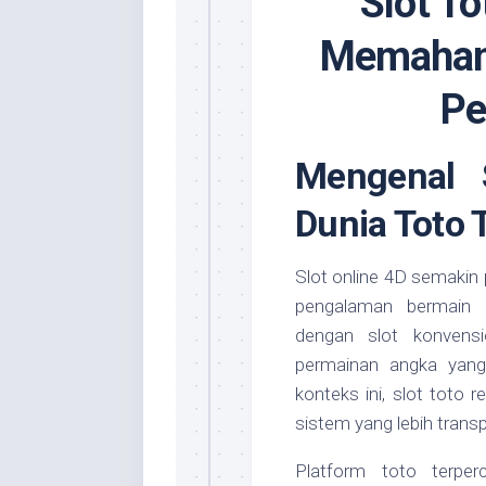
Slot T
Memahami
Pe
Mengenal 
Dunia Toto 
Slot online 4D semakin
pengalaman bermain 
dengan slot konvensi
permainan angka yang 
konteks ini, slot toto
sistem yang lebih transp
Platform toto terpe