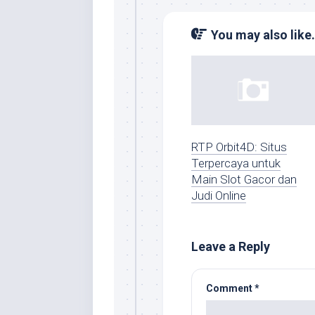
You may also like.
RTP Orbit4D: Situs
Terpercaya untuk
Main Slot Gacor dan
Judi Online
Leave a Reply
Comment
*