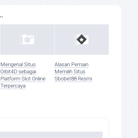
..
Mengenal Situs
Alasan Pemain
Orbit4D sebagai
Memilih Situs
Platform Slot Online
Sbobet88 Resmi
Terpercaya