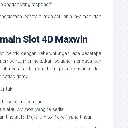
elanggan yang responsif
pengalaman bermain menjadi lebih nyaman dan
rmain Slot 4D Maxwin
ot identik dengan keberuntungan, ada beberapa
 membantu meningkatkan peluang mendapatkan
 satunya adalah memahami pola permainan dan
am setiap game.
 untuk:
dal sebelum bermain
s atau promosi yang tersedia
 tingkat RTP (Return to Player) yang tinggi