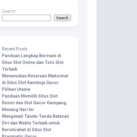
Search
Search
Recent Posts
Panduan Lengkap Bermain di
Situs Slot Online dan Toto Slot
Terbaik
Menemukan Keseruan Maksimal
di Situs Slot Kamboja Gacor
Pilihan Utama
Panduan Memilih Situs Slot
Resmi dan Slot Gacor Gampang
Menang Hari Ini
Mengenali Tanda-Tanda Batasan
Diri dan Waktu Terbaik untuk
Beristirahat di Situs Slot
Pragmatic Gacor