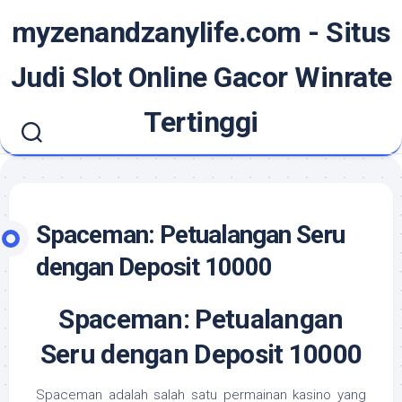
Skip
myzenandzanylife.com - Situs
to
content
Judi Slot Online Gacor Winrate
Tertinggi
Spaceman: Petualangan Seru
dengan Deposit 10000
Spaceman: Petualangan
Seru dengan Deposit 10000
Spaceman adalah salah satu permainan kasino yang