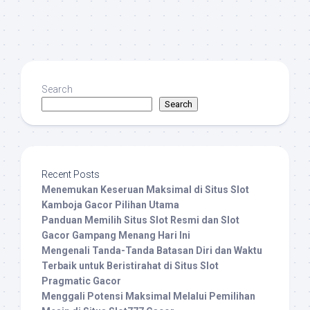
Search
Search
Recent Posts
Menemukan Keseruan Maksimal di Situs Slot
Kamboja Gacor Pilihan Utama
Panduan Memilih Situs Slot Resmi dan Slot
Gacor Gampang Menang Hari Ini
Mengenali Tanda-Tanda Batasan Diri dan Waktu
Terbaik untuk Beristirahat di Situs Slot
Pragmatic Gacor
Menggali Potensi Maksimal Melalui Pemilihan