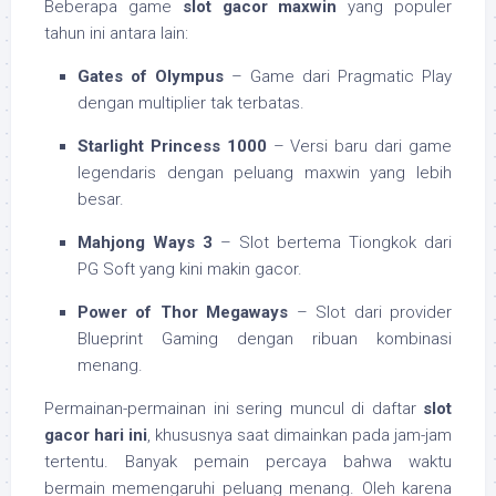
Beberapa game
slot gacor maxwin
yang populer
tahun ini antara lain:
Gates of Olympus
– Game dari Pragmatic Play
dengan multiplier tak terbatas.
Starlight Princess 1000
– Versi baru dari game
legendaris dengan peluang maxwin yang lebih
besar.
Mahjong Ways 3
– Slot bertema Tiongkok dari
PG Soft yang kini makin gacor.
Power of Thor Megaways
– Slot dari provider
Blueprint Gaming dengan ribuan kombinasi
menang.
Permainan-permainan ini sering muncul di daftar
slot
gacor hari ini
, khususnya saat dimainkan pada jam-jam
tertentu. Banyak pemain percaya bahwa waktu
bermain memengaruhi peluang menang. Oleh karena