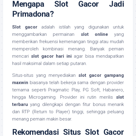
Mengapa Slot Gacor Jadi
Primadona?
Slot gacor
adalah istilah yang digunakan untuk
menggambarkan permainan
slot online
yang
memberikan frekuensi kemenangan tinggi atau mudah
memperoleh kombinasi menang. Banyak pemain
mencari
slot gacor hari ini
agar bisa mendapatkan
hasil maksimal dalam setiap putaran.
Situs-situs yang menyediakan
slot gacor gampang
maxwin
biasanya telah bekerja sama dengan provider
ternama seperti Pragmatic Play, PG Soft, Habanero,
hingga Microgaming. Provider ini rutin merilis
slot
terbaru
yang dilengkapi dengan fitur bonus menarik
dan RTP (Return to Player) tinggi, sehingga peluang
menang pemain makin besar.
Rekomendasi Situs Slot Gacor