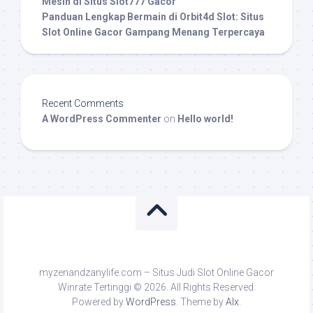
Mesin di Situs Slot777 Gacor
Panduan Lengkap Bermain di Orbit4d Slot: Situs
Slot Online Gacor Gampang Menang Terpercaya
Recent Comments
A WordPress Commenter
on
Hello world!
myzenandzanylife.com – Situs Judi Slot Online Gacor
Winrate Tertinggi © 2026. All Rights Reserved.
Powered by
WordPress
. Theme by
Alx
.