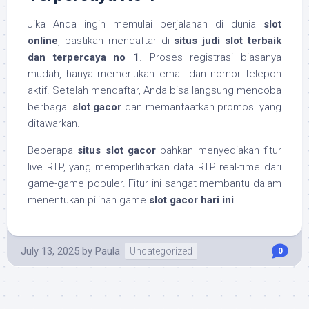
Jika Anda ingin memulai perjalanan di dunia
slot
online
, pastikan mendaftar di
situs judi slot terbaik
dan terpercaya no 1
. Proses registrasi biasanya
mudah, hanya memerlukan email dan nomor telepon
aktif. Setelah mendaftar, Anda bisa langsung mencoba
berbagai
slot gacor
dan memanfaatkan promosi yang
ditawarkan.
Beberapa
situs slot gacor
bahkan menyediakan fitur
live RTP, yang memperlihatkan data RTP real-time dari
game-game populer. Fitur ini sangat membantu dalam
menentukan pilihan game
slot gacor hari ini
.
July 13, 2025
by
Paula
Uncategorized
0