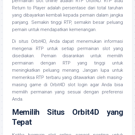
permainan slot online adalah RTP Orbit4D. RTP atau
Return to Player adalah persentase dari total taruhan
yang dibayarkan kembali kepada pemain dalam jangka
panjang. Semakin tinggi RTP, semakin besar peluang
pemain untuk mendapatkan kemenangan.
Di situs Orbit4D, Anda dapat menemukan informasi
mengenai RTP untuk setiap permainan slot yang
disediakan. Pemain disarankan untuk memilih
permainan dengan RTP yang tinggi untuk
meningkatkan peluang menang. Jangan lupa untuk
memeriksa RTP terbaru yang ditawarkan oleh masing-
masing game di Orbit4D slot login agar Anda bisa
memilih permainan yang sesuai dengan preferensi
Anda.
Memilih Situs Orbit4D yang
Tepat