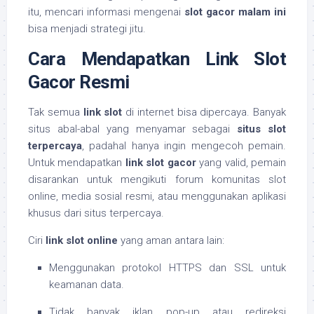
itu, mencari informasi mengenai
slot gacor malam ini
bisa menjadi strategi jitu.
Cara Mendapatkan Link Slot
Gacor Resmi
Tak semua
link slot
di internet bisa dipercaya. Banyak
situs abal-abal yang menyamar sebagai
situs slot
terpercaya
, padahal hanya ingin mengecoh pemain.
Untuk mendapatkan
link slot gacor
yang valid, pemain
disarankan untuk mengikuti forum komunitas slot
online, media sosial resmi, atau menggunakan aplikasi
khusus dari situs terpercaya.
Ciri
link slot online
yang aman antara lain:
Menggunakan protokol HTTPS dan SSL untuk
keamanan data.
Tidak banyak iklan pop-up atau redireksi