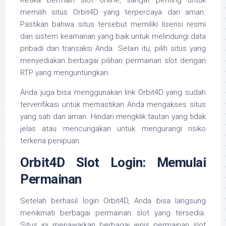
Ketika bermain slot online, sangat penting untuk
memilih situs Orbit4D yang terpercaya dan aman.
Pastikan bahwa situs tersebut memiliki lisensi resmi
dan sistem keamanan yang baik untuk melindungi data
pribadi dan transaksi Anda. Selain itu, pilih situs yang
menyediakan berbagai pilihan permainan slot dengan
RTP yang menguntungkan.
Anda juga bisa menggunakan link Orbit4D yang sudah
terverifikasi untuk memastikan Anda mengakses situs
yang sah dan aman. Hindari mengklik tautan yang tidak
jelas atau mencurigakan untuk mengurangi risiko
terkena penipuan.
Orbit4D Slot Login: Memulai
Permainan
Setelah berhasil login Orbit4D, Anda bisa langsung
menikmati berbagai permainan slot yang tersedia.
Situs ini menawarkan berbagai jenis permainan slot