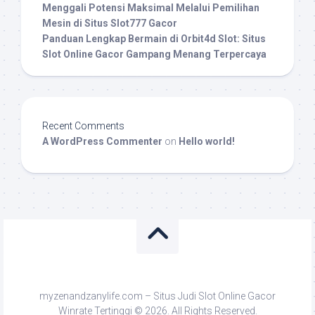
Menggali Potensi Maksimal Melalui Pemilihan
Mesin di Situs Slot777 Gacor
Panduan Lengkap Bermain di Orbit4d Slot: Situs
Slot Online Gacor Gampang Menang Terpercaya
Recent Comments
A WordPress Commenter
on
Hello world!
myzenandzanylife.com – Situs Judi Slot Online Gacor
Winrate Tertinggi © 2026. All Rights Reserved.