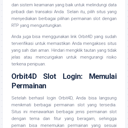
dan sistem keamanan yang baik untuk melindungi data
pribadi dan transaksi Anda. Selain itu, pilih situs yang
menyediakan berbagai pilihan permainan slot dengan
RTP yang menguntungkan.
Anda juga bisa menggunakan link Orbit4D yang sudah
terverifikasi untuk memastikan Anda mengakses situs
yang sah dan aman. Hindari mengklik tautan yang tidak
jelas atau mencurigakan untuk mengurangi risiko
terkena penipuan.
Orbit4D Slot Login: Memulai
Permainan
Setelah berhasil login Orbit4D, Anda bisa langsung
menikmati berbagai permainan slot yang tersedia.
Situs ini menawarkan berbagai jenis permainan slot
dengan tema dan fitur yang beragam, sehingga
pemain bisa menemukan permainan yang sesuai