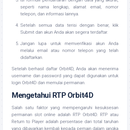
Isi formulir pendaftaran dengan data yang akurat,
seperti nama lengkap, alamat email, nomor
telepon, dan informasi lainnya.
Setelah semua data terisi dengan benar, klik
Submit dan akun Anda akan segera terdaftar.
Jangan lupa untuk memverifikasi akun Anda
melalui email atau nomor telepon yang telah
didaftarkan.
Setelah berhasil daftar Orbit4D, Anda akan menerima
username dan password yang dapat digunakan untuk
login Orbit4D dan memulai permainan.
Mengetahui RTP Orbit4D
Salah satu faktor yang mempengaruhi kesuksesan
permainan slot online adalah RTP Orbit4D. RTP atau
Return to Player adalah persentase dari total taruhan
yang dibayarkan kembali kepada pemain dalam jangka