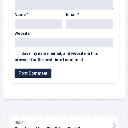
Name
*
Email
*
Website
Save my name, email, and website in this
browser for the next time I comment.
NEXT