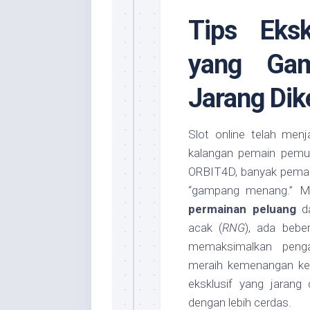
Tips Eks
yang Ga
Jarang Dik
Slot online telah menja
kalangan pemain pemul
ORBIT4D, banyak pemain
“gampang menang.” M
permainan peluang
da
acak (
RNG
), ada beb
memaksimalkan peng
meraih kemenangan keci
eksklusif yang jarang
dengan lebih cerdas.