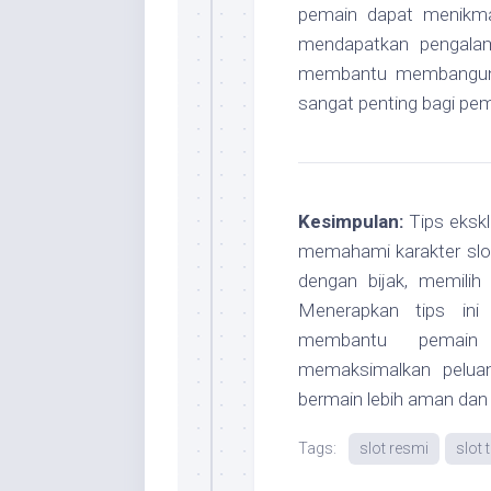
pemain dapat menikmati
mendapatkan pengalam
membantu membangun 
sangat penting bagi pem
Kesimpulan:
Tips eksk
memahami karakter sl
dengan bijak, memilih 
Menerapkan tips ini
membantu pemain 
memaksimalkan pelua
bermain lebih aman da
Tags:
slot resmi
slot 