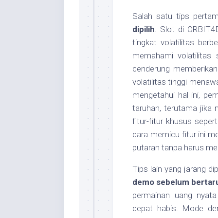
Salah satu tips perta
dipilih
. Slot di ORBIT4
tingkat volatilitas ber
memahami volatilitas s
cenderung memberikan 
volatilitas tinggi mena
mengetahui hal ini, pe
taruhan, terutama jika 
fitur-fitur khusus seper
cara memicu fitur ini
putaran tanpa harus m
Tips lain yang jarang d
demo sebelum bertaru
permainan uang nyata
cepat habis. Mode d