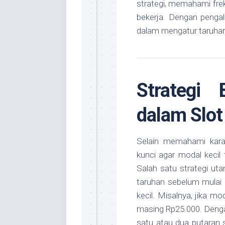
strategi, memahami fre
bekerja. Dengan pengal
dalam mengatur taruhan
Strategi
dalam Slo
Selain memahami karak
kunci agar modal kecil
Salah satu strategi u
taruhan sebelum mulai 
kecil. Misalnya, jika m
masing Rp25.000. Denga
satu atau dua putaran 