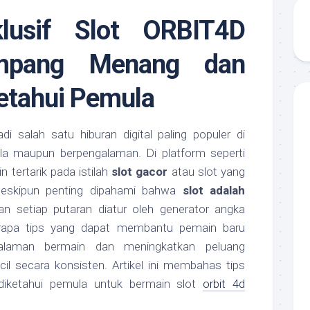
klusif Slot ORBIT4D
mpang Menang dan
etahui Pemula
di salah satu hiburan digital paling populer di
a maupun berpengalaman. Di platform seperti
 tertarik pada istilah
slot gacor
atau slot yang
eskipun penting dipahami bahwa
slot adalah
n setiap putaran diatur oleh generator angka
erapa tips yang dapat membantu pemain baru
alaman bermain dan meningkatkan peluang
l secara konsisten. Artikel ini membahas tips
 diketahui pemula untuk bermain slot
orbit 4d