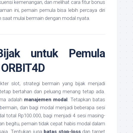
kuensi kemenangan, dan melihat cara fitur bonus
aman ini, pemain pemula bisa lebih percaya diri
 saat mulai bermain dengan modal nyata.
 Bijak untuk Pemula
t ORBIT4D
ter slot, strategi bermain yang bijak menjadi
 tetap bertahan dan peluang menang tetap ada.
tama adalah
manajemen modal
. Tetapkan batas
bermain, dan bagi modal menjadi beberapa sesi
odal total Rp100.000, bagi menjadi 4 sesi masing-
n begitu, pemain tidak cepat habis modal dalam
saja. Tentukan juga
batas stop-loss
dan target