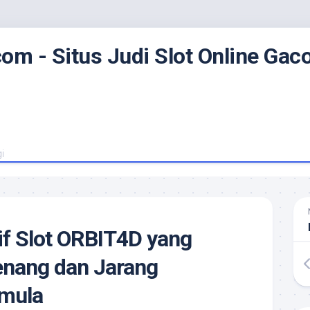
m - Situs Judi Slot Online Gac
i
if Slot ORBIT4D yang
nang dan Jarang
emula