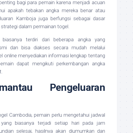
 penting bagi para pemain karena menjadi acuan
ui apakah tebakan angka mereka benar atau
geluaran Kamboja juga berfungsi sebagai dasar
 strategi dalam permainan togel.
biasanya terdiri dari beberapa angka yang
smi dan bisa diakses secara mudah melalui
ogel online menyediakan informasi lengkap tentang
 pemain dapat mengikuti perkembangan angka
t.
antau Pengeluaran
togel Cambodia, pemain perlu mengetahui jadwal
yang biasanya terjadi setiap hari pada jam
gundian selesai, hasilnya akan diumumkan dan