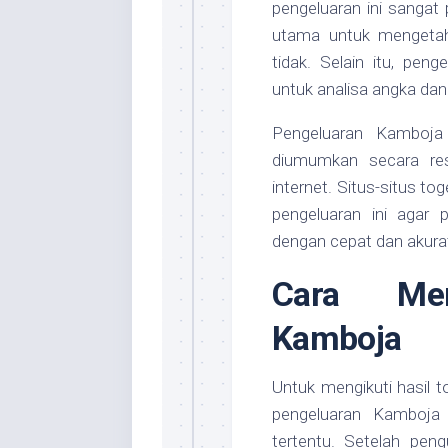
pengeluaran ini sangat
utama untuk mengetah
tidak. Selain itu, pen
untuk analisa angka dan
Pengeluaran Kamboja 
diumumkan secara re
internet. Situs-situs t
pengeluaran ini agar
dengan cepat dan akura
Cara Mem
Kamboja
Untuk mengikuti hasil 
pengeluaran Kamboja 
tertentu. Setelah pen