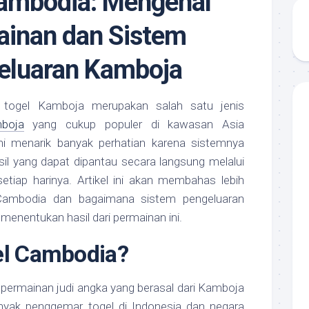
ambodia: Mengenal
inan dan Sistem
eluaran Kamboja
 togel Kamboja merupakan salah satu jenis
boja
yang cukup populer di kawasan Asia
ni menarik banyak perhatian karena sistemnya
il yang dapat dipantau secara langsung melalui
tiap harinya. Artikel ini akan membahas lebih
Cambodia dan bagaimana sistem pengeluaran
enentukan hasil dari permainan ini.
el Cambodia?
permainan judi angka yang berasal dari Kamboja
anyak penggemar togel di Indonesia dan negara