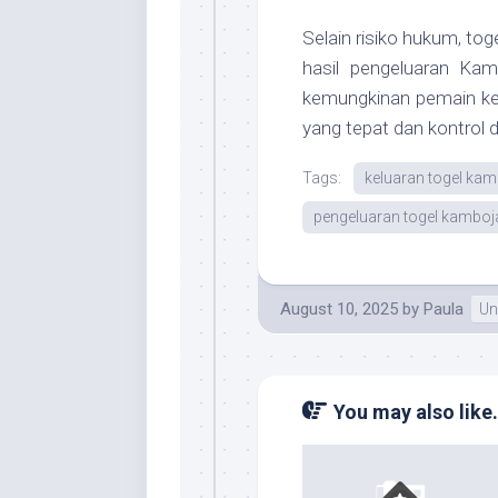
Selain risiko hukum, toge
hasil pengeluaran Kam
kemungkinan pemain keh
yang tepat dan kontrol di
Tags:
keluaran togel ka
pengeluaran togel kamboj
August 10, 2025
by
Paula
Un
You may also like.