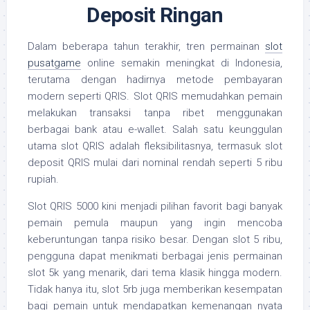
Deposit Ringan
Dalam beberapa tahun terakhir, tren permainan
slot
pusatgame
online semakin meningkat di Indonesia,
terutama dengan hadirnya metode pembayaran
modern seperti QRIS. Slot QRIS memudahkan pemain
melakukan transaksi tanpa ribet menggunakan
berbagai bank atau e-wallet. Salah satu keunggulan
utama slot QRIS adalah fleksibilitasnya, termasuk slot
deposit QRIS mulai dari nominal rendah seperti 5 ribu
rupiah.
Slot QRIS 5000 kini menjadi pilihan favorit bagi banyak
pemain pemula maupun yang ingin mencoba
keberuntungan tanpa risiko besar. Dengan slot 5 ribu,
pengguna dapat menikmati berbagai jenis permainan
slot 5k yang menarik, dari tema klasik hingga modern.
Tidak hanya itu, slot 5rb juga memberikan kesempatan
bagi pemain untuk mendapatkan kemenangan nyata