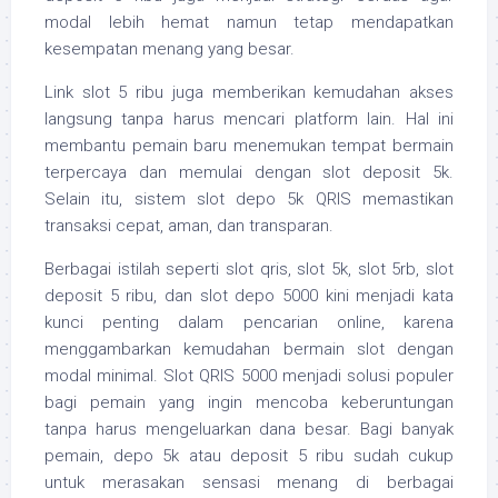
modal lebih hemat namun tetap mendapatkan
kesempatan menang yang besar.
Link slot 5 ribu juga memberikan kemudahan akses
langsung tanpa harus mencari platform lain. Hal ini
membantu pemain baru menemukan tempat bermain
terpercaya dan memulai dengan slot deposit 5k.
Selain itu, sistem slot depo 5k QRIS memastikan
transaksi cepat, aman, dan transparan.
Berbagai istilah seperti slot qris, slot 5k, slot 5rb, slot
deposit 5 ribu, dan slot depo 5000 kini menjadi kata
kunci penting dalam pencarian online, karena
menggambarkan kemudahan bermain slot dengan
modal minimal. Slot QRIS 5000 menjadi solusi populer
bagi pemain yang ingin mencoba keberuntungan
tanpa harus mengeluarkan dana besar. Bagi banyak
pemain, depo 5k atau deposit 5 ribu sudah cukup
untuk merasakan sensasi menang di berbagai