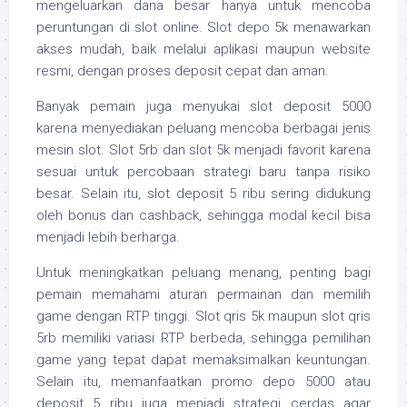
mengeluarkan dana besar hanya untuk mencoba
peruntungan di slot online. Slot depo 5k menawarkan
akses mudah, baik melalui aplikasi maupun website
resmi, dengan proses deposit cepat dan aman.
Banyak pemain juga menyukai slot deposit 5000
karena menyediakan peluang mencoba berbagai jenis
mesin slot. Slot 5rb dan slot 5k menjadi favorit karena
sesuai untuk percobaan strategi baru tanpa risiko
besar. Selain itu, slot deposit 5 ribu sering didukung
oleh bonus dan cashback, sehingga modal kecil bisa
menjadi lebih berharga.
Untuk meningkatkan peluang menang, penting bagi
pemain memahami aturan permainan dan memilih
game dengan RTP tinggi. Slot qris 5k maupun slot qris
5rb memiliki variasi RTP berbeda, sehingga pemilihan
game yang tepat dapat memaksimalkan keuntungan.
Selain itu, memanfaatkan promo depo 5000 atau
deposit 5 ribu juga menjadi strategi cerdas agar