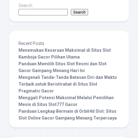
Search
Search
Recent Posts
Menemukan Keseruan Maksimal di Situs Slot
Kamboja Gacor Pilihan Utama
Panduan Memilih Situs Slot Resmi dan Slot
Gacor Gampang Menang Hari Ini
Mengenali Tanda-Tanda Batasan Diri dan Waktu
Terbaik untuk Beristirahat di Situs Slot
Pragmatic Gacor
Menggali Potensi Maksimal Melalui Pemilihan
Mesin di Situs Slot777 Gacor
Panduan Lengkap Bermain di Orbit4d Slot: Situs
Slot Online Gacor Gampang Menang Terpercaya