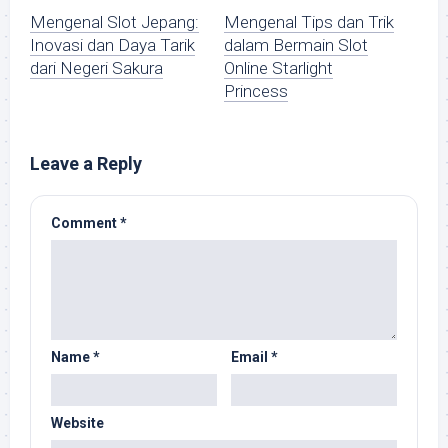
Mengenal Slot Jepang:
Mengenal Tips dan Trik
Inovasi dan Daya Tarik
dalam Bermain Slot
dari Negeri Sakura
Online Starlight
Princess
Leave a Reply
Comment
*
Name
*
Email
*
Website