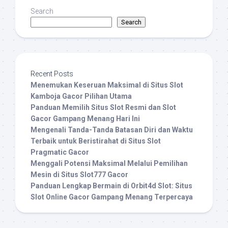
Search
Search
Recent Posts
Menemukan Keseruan Maksimal di Situs Slot
Kamboja Gacor Pilihan Utama
Panduan Memilih Situs Slot Resmi dan Slot
Gacor Gampang Menang Hari Ini
Mengenali Tanda-Tanda Batasan Diri dan Waktu
Terbaik untuk Beristirahat di Situs Slot
Pragmatic Gacor
Menggali Potensi Maksimal Melalui Pemilihan
Mesin di Situs Slot777 Gacor
Panduan Lengkap Bermain di Orbit4d Slot: Situs
Slot Online Gacor Gampang Menang Terpercaya