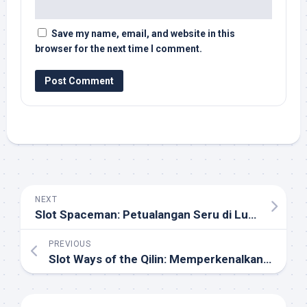
Save my name, email, and website in this
browser for the next time I comment.
NEXT
Slot Spaceman: Petualangan Seru di Luar Angkasa
PREVIOUS
Slot Ways of the Qilin: Memperkenalkan Dunia Keberuntungan dan Mitos