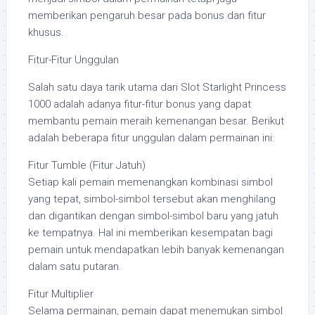
memberikan pengaruh besar pada bonus dan fitur
khusus.
Fitur-Fitur Unggulan
Salah satu daya tarik utama dari Slot Starlight Princess
1000 adalah adanya fitur-fitur bonus yang dapat
membantu pemain meraih kemenangan besar. Berikut
adalah beberapa fitur unggulan dalam permainan ini:
Fitur Tumble (Fitur Jatuh)
Setiap kali pemain memenangkan kombinasi simbol
yang tepat, simbol-simbol tersebut akan menghilang
dan digantikan dengan simbol-simbol baru yang jatuh
ke tempatnya. Hal ini memberikan kesempatan bagi
pemain untuk mendapatkan lebih banyak kemenangan
dalam satu putaran.
Fitur Multiplier
Selama permainan, pemain dapat menemukan simbol