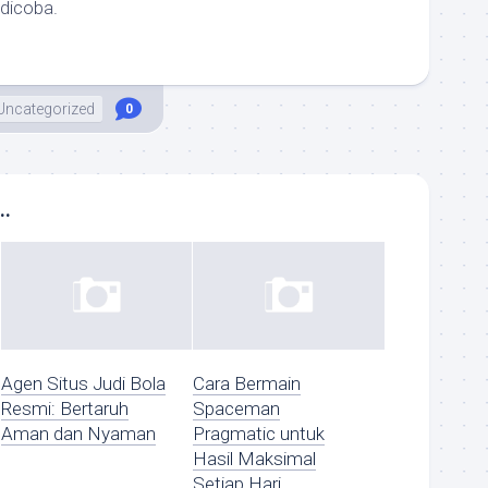
 dicoba.
Uncategorized
0
..
Agen Situs Judi Bola
Cara Bermain
Resmi: Bertaruh
Spaceman
Aman dan Nyaman
Pragmatic untuk
Hasil Maksimal
Setiap Hari