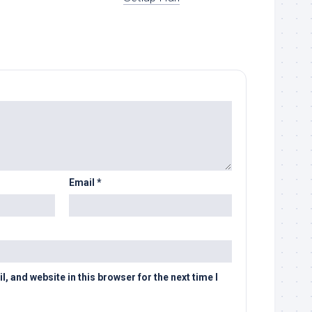
Email
*
 and website in this browser for the next time I