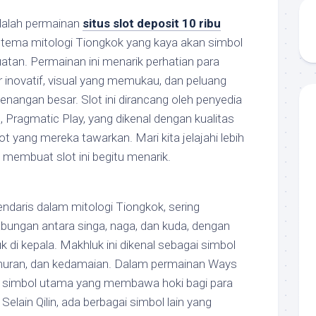
adalah permainan
situs slot deposit 10 ribu
tema mitologi Tiongkok yang kaya akan simbol
tan. Permainan ini menarik perhatian para
r inovatif, visual yang memukau, dan peluang
nangan besar. Slot ini dirancang oleh penyedia
, Pragmatic Play, yang dikenal dengan kualitas
ot yang mereka tawarkan. Mari kita jelajahi lebih
membuat slot ini begitu menarik.
endaris dalam mitologi Tiongkok, sering
bungan antara singa, naga, dan kuda, dengan
k di kepala. Makhluk ini dikenal sebagai simbol
uran, dan kedamaian. Dalam permainan Ways
jadi simbol utama yang membawa hoki bagi para
elain Qilin, ada berbagai simbol lain yang