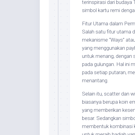
terinspirasi dari budaya
simbol kartu remi denga
Fitur Utama dalam Per
Salah satu fitur utama 
mekanisme “Ways” atau j
yang menggunakan paylin
untuk menang, dengan s
pada gulungan. Hal ini 
pada setiap putaran, me
menantang.
Selain itu, scatter dan w
biasanya berupa koin em
yang memberikan kesem
besar. Sedangkan simbol
membentuk kombinasi 
untuk meraih hadiah yang